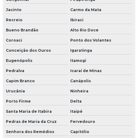
Jacinto
Carmo da Mata
Recreio
Ibiraci
Bueno Brandão
Alto Rio Doce
Coroaci
Ponto dos Volantes
Conceição dos Ouros
Igaratinga
Eugenópolis
Itamogi
Pedralva
Icaraí de Minas
Capim Branco
Canápolis
Urucânia
Ninheira
Porto Firme
Delta
Santa Maria de Itabira
Itaipé
Pedras de Maria da Cruz
Fervedouro
Senhora dos Remédios
Capitólio