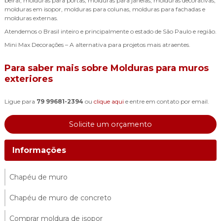
beiral, molduras para portas, molduras para janelas, molduras decorativas,
molduras em isopor, molduras para colunas, molduras para fachadas e
molduras externas.
Atendemos o Brasil inteiro e principalmente o estado de São Paulo e região.
Mini Max Decorações – A alternativa para projetos mais atraentes.
Para saber mais sobre Molduras para muros
exteriores
Ligue para
79 99681-2394
ou
clique aqui
e entre em contato por email.
Solicite um orçamento
Informações
Chapéu de muro
Chapéu de muro de concreto
Comprar moldura de isopor