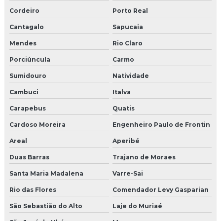
Moldura de isopor para portas e janelas
Cordeiro
Porto Real
Cantagalo
Sapucaia
Moldura de isopor preço
Mendes
Rio Claro
Moldura de isopor revestida com cimento
Porciúncula
Carmo
Moldura em isopor com revestimento em argamassa
Sumidouro
Natividade
Cambuci
Italva
Moldura de isopor a venda
Carapebus
Quatis
Moldura para muro
Cardoso Moreira
Engenheiro Paulo de Frontin
Moldura para parede externa
Areal
Aperibé
Moldura pingadeira
Duas Barras
Trajano de Moraes
Santa Maria Madalena
Varre-Sai
Moldura pingadeira externa
Rio das Flores
Comendador Levy Gasparian
Moldura pingadeira muro
São Sebastião do Alto
Laje do Muriaé
Moldura placa cimentícia