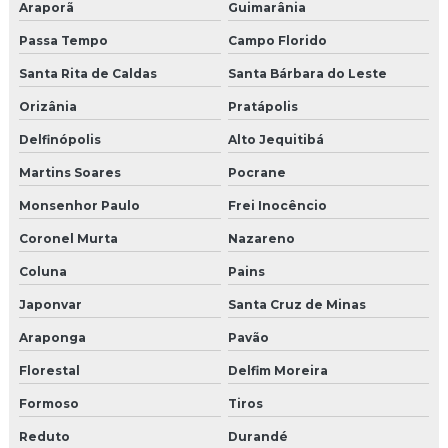
Araporã
Guimarânia
Passa Tempo
Campo Florido
Santa Rita de Caldas
Santa Bárbara do Leste
Orizânia
Pratápolis
Delfinópolis
Alto Jequitibá
Martins Soares
Pocrane
Monsenhor Paulo
Frei Inocêncio
Coronel Murta
Nazareno
Coluna
Pains
Japonvar
Santa Cruz de Minas
Araponga
Pavão
Florestal
Delfim Moreira
Formoso
Tiros
Reduto
Durandé