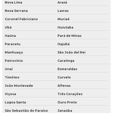
Molduras em eps
Nova Lima
Araxá
Nova Serrana
Lavras
Molduras eps externas preço
Coronel Fabriciano
Muriaé
Molduras em eps para fachadas
Ubá
Ituiutaba
Molduras externa de isopor revestida de cimento
Itaúna
Pará de Minas
Paracatu
Itajubá
Molduras externas de cimento
Manhuaçu
São João del Rei
Molduras externas para fachadas
Patrocínio
Caratinga
Molduras externas de isopor preço
Unaí
Esmeraldas
Molduras externas para janelas
Timóteo
Curvelo
João Monlevade
Alfenas
Molduras externas para residências
Viçosa
Três Corações
Molduras para fachadas
Lagoa Santa
Ouro Preto
Molduras para fachadas de cimento
São Sebastião do Paraíso
Janaúba