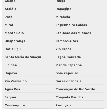
Guapé
Itinga
Ataléia
Itapagipe
Poté
Mirabela
Miraí
Engenheiro Caldas
Monte Belo
São João das Missões
Ubaporanga
Campos Altos
Itatiaiuçu
Rio Casca
Santa Maria do Suaçuí
Lagoa Dourada
Ilicínea
Mar de Espanha
Itapeva
Bom Repouso
Rio Vermelho
Dores do Indaiá
Água Boa
Conceição do Rio Verde
Jequeri
Chapada Gaúcha
Cambuquira
Perdigão