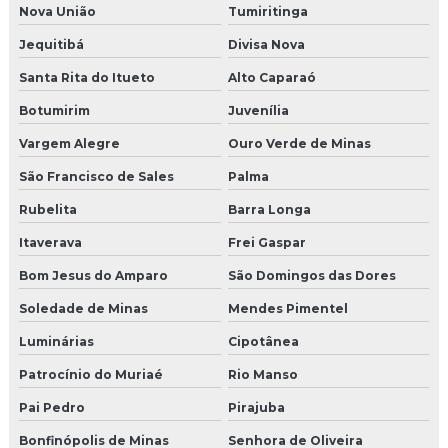
Nova União
Tumiritinga
Jequitibá
Divisa Nova
Santa Rita do Itueto
Alto Caparaó
Botumirim
Juvenília
Vargem Alegre
Ouro Verde de Minas
São Francisco de Sales
Palma
Rubelita
Barra Longa
Itaverava
Frei Gaspar
Bom Jesus do Amparo
São Domingos das Dores
Soledade de Minas
Mendes Pimentel
Luminárias
Cipotânea
Patrocínio do Muriaé
Rio Manso
Pai Pedro
Pirajuba
Bonfinópolis de Minas
Senhora de Oliveira