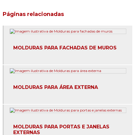
Fabricantes de molduras de isopor
Páginas relacionadas
Fachada com eps
Fachada em eps
Fachada de isopor
MOLDURAS PARA FACHADAS DE MUROS
Moldura para beiral
Moldura para beiral de telhado
Moldura cimentícia para janela
MOLDURAS PARA ÁREA EXTERNA
Moldura cimentícias para fachada
Moldura de cimento para área externa
Moldura de cimento para beiral
MOLDURAS PARA PORTAS E JANELAS
Moldura de cimento para comprar
EXTERNAS