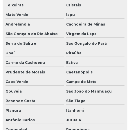
Teixeiras
Cristais
Mato Verde
Iapu
Andrelândia
Cachoeira de Minas
São Gonçalo do Rio Abaixo
Virgem da Lapa
Serra do Salitre
São Gonçalo do Pará
Ubaí
Piraúba
Carmo da Cachoeira
Estiva
Prudente de Morais
Caetanópolis
Cabo Verde
Campo do Meio
Gouveia
São João do Manhuaçu
Resende Costa
São Tiago
Planura
Itanhomi
Antônio Carlos
Juruaia
Congonhal
Pirapetinga