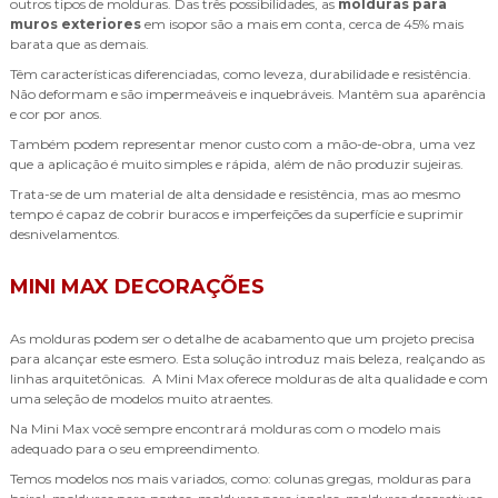
outros tipos de molduras. Das três possibilidades, as
molduras para
muros exteriores
em isopor são a mais em conta, cerca de 45% mais
barata que as demais.
Têm características diferenciadas, como leveza, durabilidade e resistência.
Não deformam e são impermeáveis e inquebráveis. Mantêm sua aparência
e cor por anos.
Também podem representar menor custo com a mão-de-obra, uma vez
que a aplicação é muito simples e rápida, além de não produzir sujeiras.
Trata-se de um material de alta densidade e resistência, mas ao mesmo
tempo é capaz de cobrir buracos e imperfeições da superfície e suprimir
desnivelamentos.
MINI MAX DECORAÇÕES
As molduras podem ser o detalhe de acabamento que um projeto precisa
para alcançar este esmero. Esta solução introduz mais beleza, realçando as
linhas arquitetônicas. A Mini Max oferece molduras de alta qualidade e com
uma seleção de modelos muito atraentes.
Na Mini Max você sempre encontrará molduras com o modelo mais
adequado para o seu empreendimento.
Temos modelos nos mais variados, como: colunas gregas, molduras para