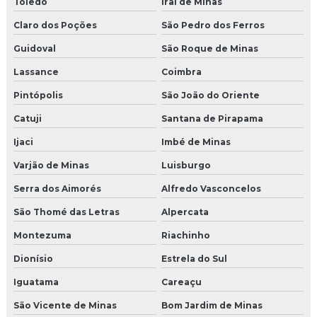
Toledo
Iraí de Minas
Claro dos Poções
São Pedro dos Ferros
Guidoval
São Roque de Minas
Lassance
Coimbra
Pintópolis
São João do Oriente
Catuji
Santana de Pirapama
Ijaci
Imbé de Minas
Varjão de Minas
Luisburgo
Serra dos Aimorés
Alfredo Vasconcelos
São Thomé das Letras
Alpercata
Montezuma
Riachinho
Dionísio
Estrela do Sul
Iguatama
Careaçu
São Vicente de Minas
Bom Jardim de Minas