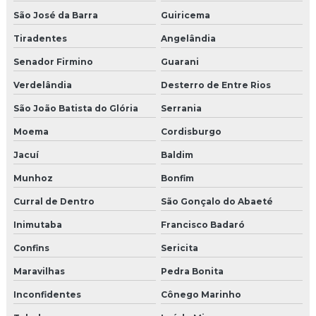
São José da Barra
Guiricema
Tiradentes
Angelândia
Senador Firmino
Guarani
Verdelândia
Desterro de Entre Rios
São João Batista do Glória
Serrania
Moema
Cordisburgo
Jacuí
Baldim
Munhoz
Bonfim
Curral de Dentro
São Gonçalo do Abaeté
Inimutaba
Francisco Badaró
Confins
Sericita
Maravilhas
Pedra Bonita
Inconfidentes
Cônego Marinho