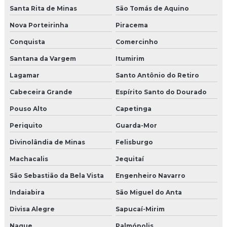
Santa Rita de Minas
São Tomás de Aquino
Nova Porteirinha
Piracema
Conquista
Comercinho
Santana da Vargem
Itumirim
Lagamar
Santo Antônio do Retiro
Cabeceira Grande
Espírito Santo do Dourado
Pouso Alto
Capetinga
Periquito
Guarda-Mor
Divinolândia de Minas
Felisburgo
Machacalis
Jequitaí
São Sebastião da Bela Vista
Engenheiro Navarro
Indaiabira
São Miguel do Anta
Divisa Alegre
Sapucaí-Mirim
Naque
Palmópolis