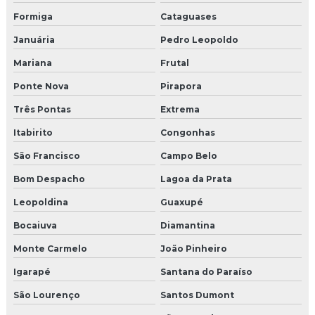
Molduras para fachadas em eps
Formiga
Cataguases
Januária
Pedro Leopoldo
Molduras para fachadas externas
Mariana
Frutal
Molduras para fachadas de muros
Ponte Nova
Pirapora
Molduras de isopor externa
Três Pontas
Extrema
Itabirito
Congonhas
Molduras isopor fabrica
São Francisco
Campo Belo
Molduras de isopor para fachada
Bom Despacho
Lagoa da Prata
Molduras isopor fachadas externas
Leopoldina
Guaxupé
Molduras de isopor para janelas externas
Bocaiuva
Diamantina
Monte Carmelo
João Pinheiro
Molduras para janelas externas
Igarapé
Santana do Paraíso
Molduras para janelas e portas externas
São Lourenço
Santos Dumont
Molduras para muros exteriores