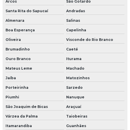
Arcos
São Gotardo
Molduras para portas e janelas externas
Santa Rita do Sapucaí
Andradas
Almenara
Salinas
Onde comprar moldura de eps
Boa Esperança
Capelinha
Onde comprar moldura de isopor
Oliveira
Visconde do Rio Branco
Brumadinho
Caeté
Ouro Branco
Iturama
Mateus Leme
Machado
Jaíba
Matozinhos
Porteirinha
Sarzedo
Piumhi
Nanuque
São Joaquim de Bicas
Araçuaí
Várzea da Palma
Taiobeiras
Itamarandiba
Guanhães