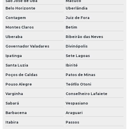
São José de Ubá
Macuco
Belo Horizonte
Uberlândia
Moldura portas e janelas isopor preço
Contagem
Juiz de Fora
Moldura pré moldada eps revestida de cimento
Montes Claros
Betim
Molduras para área externa
Uberaba
Ribeirão das Neves
Governador Valadares
Divinópolis
Molduras cimentícias externas
Ipatinga
Sete Lagoas
Molduras de cimento para colunas
Santa Luzia
Ibirité
Molduras de cimento para janelas externas
Poços de Caldas
Patos de Minas
Molduras de cimento para janelas e portas
Pouso Alegre
Teófilo Otoni
Varginha
Conselheiro Lafaiete
Molduras para colunas
Sabará
Vespasiano
Molduras para colunas externa isopor e cimento
Barbacena
Araguari
Molduras decorativas externas
Itabira
Passos