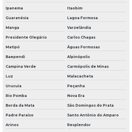
Ipanema
Itaobim
Guaranésia
Lagoa Formosa
Manga
Varzelândia
Presidente Olegário
Carlos Chagas
Matipó
Águas Formosas
Baependi
Alpinópolis
Campina Verde
Carmópolis de Minas
Luz
Malacacheta
Urucuia
Peçanha
Rio Pomba
Nova Era
Borda da Mata
São Domingos do Prata
Padre Paraíso
Santo Antônio do Amparo
Arinos
Resplendor