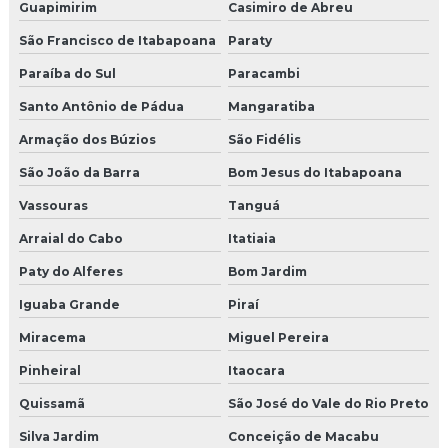
Moldura de isopor para área externa
Guapimirim
Casimiro de Abreu
São Francisco de Itabapoana
Paraty
Moldura isopor para beiral
Paraíba do Sul
Paracambi
Moldura isopor beiral janela
Santo Antônio de Pádua
Mangaratiba
Moldura de isopor com cimento
Armação dos Búzios
São Fidélis
São João da Barra
Bom Jesus do Itabapoana
Moldura de isopor com cimento externa
Vassouras
Tanguá
Moldura de isopor externo
Arraial do Cabo
Itatiaia
Moldura de isopor para fachada preço
Paty do Alferes
Bom Jardim
Moldura de isopor janela
Iguaba Grande
Piraí
Miracema
Miguel Pereira
Moldura de isopor para muro
Pinheiral
Itaocara
Moldura de isopor onde comprar
Quissamã
São José do Vale do Rio Preto
Moldura isopor porta
Silva Jardim
Conceição de Macabu