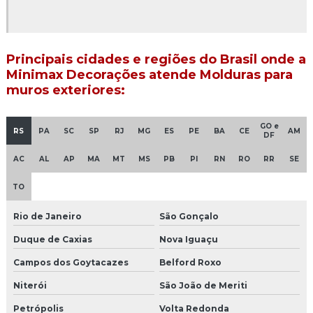
Moldura de cimento para fachada
Moldura de cimento janela
Principais cidades e regiões do Brasil onde a
Minimax Decorações atende Molduras para
Moldura de cimento para muro
muros exteriores:
Moldura de cimento para muro preco
GO e
RS
PA
SC
SP
RJ
MG
ES
PE
BA
CE
AM
Moldura de cimento para portas e janelas
DF
AC
AL
AP
MA
MT
MS
PB
PI
RN
RO
RR
SE
Moldura de cimento valor
TO
Moldura para coluna de concreto
Rio de Janeiro
São Gonçalo
Moldura de concreto para fachada
Duque de Caxias
Nova Iguaçu
Moldura de concreto para janelas preço
Campos dos Goytacazes
Belford Roxo
Moldura de concreto para muro
Niterói
São João de Meriti
Moldura decorativa de concreto
Petrópolis
Volta Redonda