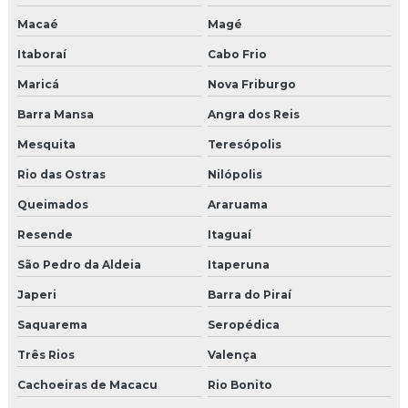
Macaé
Magé
Moldura eps externa
Itaboraí
Cabo Frio
Moldura eps fachada preço
Maricá
Nova Friburgo
Moldura de eps para janela
Barra Mansa
Angra dos Reis
Mesquita
Teresópolis
Moldura eps preço
Rio das Ostras
Nilópolis
Moldura externa para beiral
Queimados
Araruama
Moldura externa em eps
Resende
Itaguaí
Moldura externa de isopor
São Pedro da Aldeia
Itaperuna
Japeri
Barra do Piraí
Moldura externa de isopor para janela
Saquarema
Seropédica
Moldura externa isopor revestido
Três Rios
Valença
Moldura de isopor com acabamento
Cachoeiras de Macacu
Rio Bonito