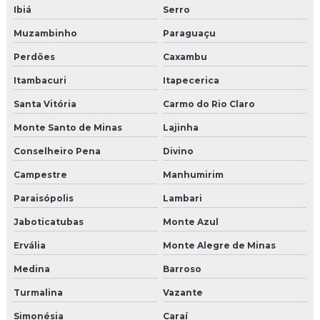
Ibiá
Serro
Muzambinho
Paraguaçu
Perdões
Caxambu
Itambacuri
Itapecerica
Santa Vitória
Carmo do Rio Claro
Monte Santo de Minas
Lajinha
Conselheiro Pena
Divino
Campestre
Manhumirim
Paraisópolis
Lambari
Jaboticatubas
Monte Azul
Ervália
Monte Alegre de Minas
Medina
Barroso
Turmalina
Vazante
Simonésia
Caraí