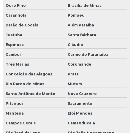
Ouro Fino
Brasília de Minas
Carangola
Pompéu
Barão de Cocais
Além Paraíba
Juatuba
Santa Bárbara
Espinosa
Cláudio
Cambuí
Carmo do Paranaíba
Três Marias
Coromandel
Conceição das Alagoas
Prata
Rio Pardo de Minas
Mutum
Santo Antônio do Monte
Novo Cruzeiro
Pitangui
Sacramento
Mantena
Elói Mendes
Campos Gerais
Camanducaia
São José da Lapa
São João Nepomuceno