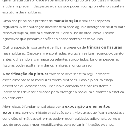
garantir sua durabilidade e aparência ao longo do tempo. Essas medidas
ajudam a prevenir desgastes e danos que podem comprometer o visual e a
estrutura das molduras.
Uma das principais práticas de
manutenção
é realizar limpezas
regulares. A manutenção deve ser feita com água e detergente neutro para
remover sujeira, poeira e manchas. Evite o uso de produtos químicos
agressivos que possam danificar o acabamento das molduras.
Outro aspecto importante é verificar a presença de
trincas ou fissuras
nas molduras. Caso sejam encontradas, é crucial realizar reparos o quanto
antes, utilizando argamassa ou selantes apropriados. Ignorar pequenas
fissuras pode resultar em danos maiores a longo prazo.
A
verificação da pintura
também deve ser feita regularmente,
especialmente se as molduras forem pintadas. Caso a pintura esteja
desbotada ou descascando, uma nova camada de tinta resistente a
intempéries deve ser aplicada para proteger a moldura e manter a estética
do ambiente.
Além disso, é fundamental observar a
exposição a elementos
externos
, como umidade e radiação solar. Molduras que ficam expostas a
condições climáticas extremas podem exigir cuidados adicionais, como o
uso de produtos impermeabilizantes para evitar infiltrações e danos.