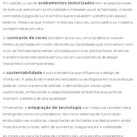
Em adição, o uso de
acabamentos texturizados
tem se popularizado.
As texturas adicionam profundidade e interesse visual às fachadas, criando
contrastes e jogos de luz e sombra que enriquecem a estética do espaço
externo. Molduras que imitam materiais naturais, como pedra ou madeira,
também estão em alta.
O
contraste de cores
também se tornou uma tendência notável.
Molduras pintadas em cores vibrantes ou tonalidades que contrastam com
a cor da fachada estão sendo utilizadas para criar pontos focais atrativos,
transformando elementos estruturais em características de design
chocantes e contemporâneas.
A
sustentabilidade
é outra tendência que influencia o design de
molduras. A adoção de materiais reciclados ou ecológicos em sua produção
pode ser uma maneira de atender à demanda por construções
sustentáveis, enfatizando a responsabilidade ambiental enquanto se
mantém a estética de alta qualidade.
Finalmente, a
integração de tecnologia
nas molduras também está
emergindo como uma tendência. Isto inclui sistemas de iluminação
embutidos nas molduras, capacitando as fachadas a se destacarem ainda
mais durante a noite, além de aumentar a segurança e a visibilidade.
As molduras para fachadas de cimento são uma escolha inteligente e