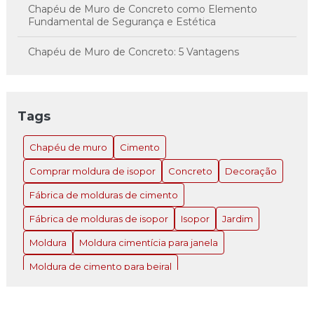
Chapéu de Muro de Concreto como Elemento
Fundamental de Segurança e Estética
Chapéu de Muro de Concreto: 5 Vantagens
Imperdíveis
Chapéu de Muro de Concreto: A Solução Inovadora
para Estilo e Proteção
Tags
Chapéu de Muro de Concreto: Como Escolher e
Chapéu de muro
Cimento
Instalar o Ideal para Sua Propriedade
Comprar moldura de isopor
Concreto
Decoração
Chapéu de Muro de Concreto: Como Escolher e
Instalar o Ideal para Sua Propriedade
Fábrica de molduras de cimento
Fábrica de molduras de isopor
Isopor
Jardim
Chapéu de Muro de Concreto: Como Escolher e
Instalar o Ideal para Sua Propriedade
Moldura
Moldura cimentícia para janela
Chapéu de Muro de Concreto: Como Escolher e
Moldura de cimento para beiral
Instalar o Ideal para Sua Propriedade atual
Moldura de cimento para fachada
Chapéu de Muro de Concreto: Estética e Segurança
Moldura de cimento para muro