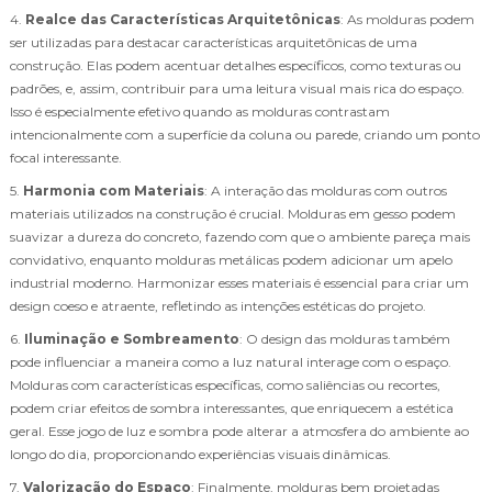
4.
Realce das Características Arquitetônicas
: As molduras podem
ser utilizadas para destacar características arquitetônicas de uma
construção. Elas podem acentuar detalhes específicos, como texturas ou
padrões, e, assim, contribuir para uma leitura visual mais rica do espaço.
Isso é especialmente efetivo quando as molduras contrastam
intencionalmente com a superfície da coluna ou parede, criando um ponto
focal interessante.
5.
Harmonia com Materiais
: A interação das molduras com outros
materiais utilizados na construção é crucial. Molduras em gesso podem
suavizar a dureza do concreto, fazendo com que o ambiente pareça mais
convidativo, enquanto molduras metálicas podem adicionar um apelo
industrial moderno. Harmonizar esses materiais é essencial para criar um
design coeso e atraente, refletindo as intenções estéticas do projeto.
6.
Iluminação e Sombreamento
: O design das molduras também
pode influenciar a maneira como a luz natural interage com o espaço.
Molduras com características específicas, como saliências ou recortes,
podem criar efeitos de sombra interessantes, que enriquecem a estética
geral. Esse jogo de luz e sombra pode alterar a atmosfera do ambiente ao
longo do dia, proporcionando experiências visuais dinâmicas.
7.
Valorização do Espaço
: Finalmente, molduras bem projetadas