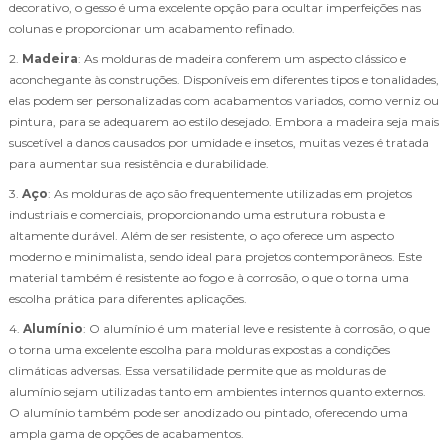
decorativo, o gesso é uma excelente opção para ocultar imperfeições nas
colunas e proporcionar um acabamento refinado.
2.
Madeira
: As molduras de madeira conferem um aspecto clássico e
aconchegante às construções. Disponíveis em diferentes tipos e tonalidades,
elas podem ser personalizadas com acabamentos variados, como verniz ou
pintura, para se adequarem ao estilo desejado. Embora a madeira seja mais
suscetível a danos causados por umidade e insetos, muitas vezes é tratada
para aumentar sua resistência e durabilidade.
3.
Aço
: As molduras de aço são frequentemente utilizadas em projetos
industriais e comerciais, proporcionando uma estrutura robusta e
altamente durável. Além de ser resistente, o aço oferece um aspecto
moderno e minimalista, sendo ideal para projetos contemporâneos. Este
material também é resistente ao fogo e à corrosão, o que o torna uma
escolha prática para diferentes aplicações.
4.
Alumínio
: O alumínio é um material leve e resistente à corrosão, o que
o torna uma excelente escolha para molduras expostas a condições
climáticas adversas. Essa versatilidade permite que as molduras de
alumínio sejam utilizadas tanto em ambientes internos quanto externos.
O alumínio também pode ser anodizado ou pintado, oferecendo uma
ampla gama de opções de acabamentos.