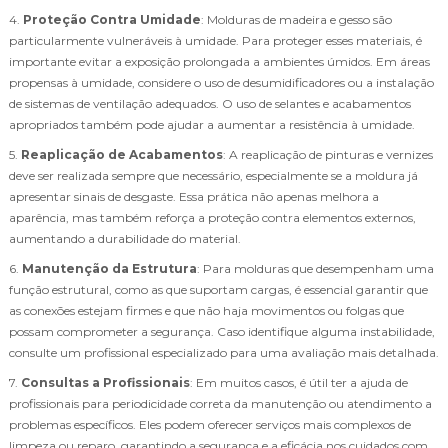
4.
Proteção Contra Umidade
: Molduras de madeira e gesso são
particularmente vulneráveis à umidade. Para proteger esses materiais, é
importante evitar a exposição prolongada a ambientes úmidos. Em áreas
propensas à umidade, considere o uso de desumidificadores ou a instalação
de sistemas de ventilação adequados. O uso de selantes e acabamentos
apropriados também pode ajudar a aumentar a resistência à umidade.
5.
Reaplicação de Acabamentos
: A reaplicação de pinturas e vernizes
deve ser realizada sempre que necessário, especialmente se a moldura já
apresentar sinais de desgaste. Essa prática não apenas melhora a
aparência, mas também reforça a proteção contra elementos externos,
aumentando a durabilidade do material.
6.
Manutenção da Estrutura
: Para molduras que desempenham uma
função estrutural, como as que suportam cargas, é essencial garantir que
as conexões estejam firmes e que não haja movimentos ou folgas que
possam comprometer a segurança. Caso identifique alguma instabilidade,
consulte um profissional especializado para uma avaliação mais detalhada.
7.
Consultas a Profissionais
: Em muitos casos, é útil ter a ajuda de
profissionais para periodicidade correta da manutenção ou atendimento a
problemas específicos. Eles podem oferecer serviços mais complexos de
limpeza ou reparo, garantindo a segurança e a eficácia nos cuidados com