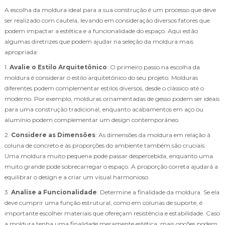
A escolha da moldura ideal para a sua construção é um processo que deve
ser realizado com cautela, levando em consideração diversos fatores que
podem impactar a estética e a funcionalidade do espaço. Aqui estão
algumas diretrizes que podem ajudar na seleção da moldura mais
apropriada:
1.
Avalie o Estilo Arquitetônico
: O primeiro passo na escolha da
moldura é considerar o estilo arquitetônico do seu projeto. Molduras
diferentes podem complementar estilos diversos, desde o clássico até o
moderno. Por exemplo, molduras ornamentadas de gesso podem ser ideais
para uma construção tradicional, enquanto acabamentos em aço ou
alumínio podem complementar um design contemporâneo.
2.
Considere as Dimensões
: As dimensões da moldura em relação à
coluna de concreto e às proporções do ambiente também são cruciais.
Uma moldura muito pequena pode passar despercebida, enquanto uma
muito grande pode sobrecarregar o espaço. A proporção correta ajudará a
equilibrar o design e a criar um visual harmonioso.
3.
Analise a Funcionalidade
: Determine a finalidade da moldura. Se ela
deve cumprir uma função estrutural, como em colunas de suporte, é
importante escolher materiais que ofereçam resistência e estabilidade. Caso
a moldura tenha uma finalidade meramente estética, mais opções podem