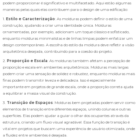
podem proporcionar é significativo e multifacetado. Aqui estão algumas
maneiras pelas quais elas contribuem para o design de uma edificação:
1.
Estilo e Caracterização
: As molduras podem definir o estilo de uma
construção, ajudando a criar uma identidade única. Molduras
ornamentadas, por exemplo, adicionam um toque clássico e sofisticado,
enquanto molduras minimalistas e de linhas limpas podem enfatizar um
design contemporâneo. A escolha do estilo da moldura deve refletir a visão
arquitetônica desejada, contribuindo para a coesão do projeto.
2.
Proporção e Escala
: As molduras também afetam a percepção de
proporção e escala em ambientes arquitetônicos. Molduras mais largas
podem criar uma sensação de solidez e robustez, enquanto molduras mais
finas podem transmitir leveza e delicadeza. Isso é especialmente
importante em projetos de grande escala, onde a proporção correta ajuda
a equilibrar a massa visual da construção.
3.
Transição de Espaços
: Molduras bem projetadas podem servir como
elementos de transição entre diferentes espaços, unindo colunas e outras
superfícies. Elas podem ajudar a guiar o olhar dos ocupantes através da
estrutura, criando um fluxo visual agradável. Essa função de transição é
vital em projetos que buscam uma experiência de usuário otimizada, onde
a fluidez entre ambientes é desejada.