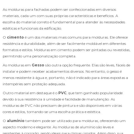
As molduras para fachadas podem ser confeccionadas em diversos
materiais, cada um com suas próprias características e benefícios. A
escolha do material correto é fundamental para atender às necessidades
estéticas e funcionais da edificação.
O
cimento
é um dos materiais mais comuns para molduras. Ele oferece
resistência e durabilidade, além de ser facilmente moldável em diferentes
formatos e estilos. Molduras em cimento podem ser pintadas ou revestidas,
permitindo uma personalização completa.
As molduras em
Gesso
são outra opção frequente. Elas são leves, fáceis de
instalar e podem receber acabamentos diversos. No entanto, o gesso é
menos resistente à água e, portanto, não é indicado para áreas expostas a
intempéries sem proteção adequada.
Outro material em destaque é o
PVC
, que tem ganhado popularidade
devido à sua resistência à umidade e facilidade de manutenção. As
molduras de PVC não precisam de pintura e são disponíveis em várias
cores e estilos, tornando-se uma escolha prática e estética.
O
alumínio
também pode ser utilizado para molduras, oferecendo um
aspecto moderno e elegante. As molduras de alumínio são leves e
resistentes à corrosão, sendo ideais para climas úmidos. Além disso, sua