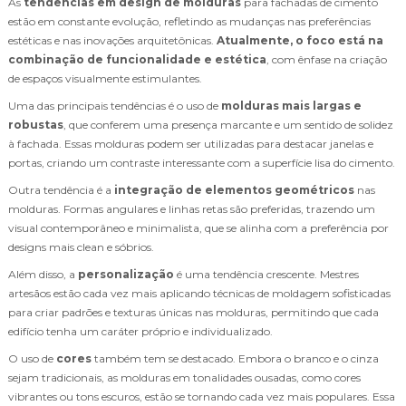
As
tendências em design de molduras
para fachadas de cimento
estão em constante evolução, refletindo as mudanças nas preferências
estéticas e nas inovações arquitetônicas.
Atualmente, o foco está na
combinação de funcionalidade e estética
, com ênfase na criação
de espaços visualmente estimulantes.
Uma das principais tendências é o uso de
molduras mais largas e
robustas
, que conferem uma presença marcante e um sentido de solidez
à fachada. Essas molduras podem ser utilizadas para destacar janelas e
portas, criando um contraste interessante com a superfície lisa do cimento.
Outra tendência é a
integração de elementos geométricos
nas
molduras. Formas angulares e linhas retas são preferidas, trazendo um
visual contemporâneo e minimalista, que se alinha com a preferência por
designs mais clean e sóbrios.
Além disso, a
personalização
é uma tendência crescente. Mestres
artesãos estão cada vez mais aplicando técnicas de moldagem sofisticadas
para criar padrões e texturas únicas nas molduras, permitindo que cada
edifício tenha um caráter próprio e individualizado.
O uso de
cores
também tem se destacado. Embora o branco e o cinza
sejam tradicionais, as molduras em tonalidades ousadas, como cores
vibrantes ou tons escuros, estão se tornando cada vez mais populares. Essa