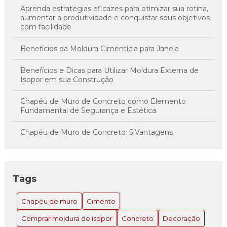
Aprenda estratégias eficazes para otimizar sua rotina,
aumentar a produtividade e conquistar seus objetivos
com facilidade
Benefícios da Moldura Cimentícia para Janela
Benefícios e Dicas para Utilizar Moldura Externa de
Isopor em sua Construção
Chapéu de Muro de Concreto como Elemento
Fundamental de Segurança e Estética
Chapéu de Muro de Concreto: 5 Vantagens
Imperdíveis
Chapéu de Muro de Concreto: A Solução Inovadora
para Estilo e Proteção
Tags
Chapéu de Muro de Concreto: Como Escolher e
Chapéu de muro
Cimento
Instalar o Ideal para Sua Propriedade
Comprar moldura de isopor
Concreto
Decoração
Chapéu de Muro de Concreto: Como Escolher e