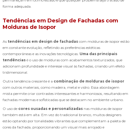
permaneçam em ótimo estado e que qualquer problema seja tratado de
forma adequada.
Tendências em Design de Fachadas com
Molduras de Isopor
As
tendências em design de fachadas
com molduras de isopor estão
em constante evolução, refletindo as preferências estéticas
contemporâneas e as inovações tecnológicas.
Uma das principais
tendências
é o uso de molduras com acabamentos texturizados, que
adicionam profundidade e interesse visual às fachadas, criando um efeito
tridimensional.
Outra tendência crescente é a
combinação de molduras de isopor
com outros materiais, como madeira, metal e vidro. Essa abordagem
mista permite criar contrastes interessantes e harmoniosos, resultando em
fachadas modernas e sofisticadas que se destacam no ambiente urbano.
O uso de
cores ousadas e personalizadas
nas molduras de isopor
também está em alta. Em vez do tradicional branco, muitos designers
estão optando por tonalidades vibrantes que complementam a paleta de
cores da fachada, proporcionando um visual mais arrojado e