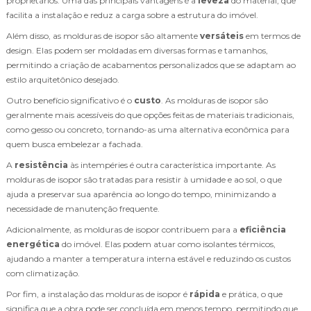
proprietários. Uma das principais vantagens é a
leveza
do material, que
facilita a instalação e reduz a carga sobre a estrutura do imóvel.
Além disso, as molduras de isopor são altamente
versáteis
em termos de
design. Elas podem ser moldadas em diversas formas e tamanhos,
permitindo a criação de acabamentos personalizados que se adaptam ao
estilo arquitetônico desejado.
Outro benefício significativo é o
custo
. As molduras de isopor são
geralmente mais acessíveis do que opções feitas de materiais tradicionais,
como gesso ou concreto, tornando-as uma alternativa econômica para
quem busca embelezar a fachada.
A
resistência
às intempéries é outra característica importante. As
molduras de isopor são tratadas para resistir à umidade e ao sol, o que
ajuda a preservar sua aparência ao longo do tempo, minimizando a
necessidade de manutenção frequente.
Adicionalmente, as molduras de isopor contribuem para a
eficiência
energética
do imóvel. Elas podem atuar como isolantes térmicos,
ajudando a manter a temperatura interna estável e reduzindo os custos
com climatização.
Por fim, a instalação das molduras de isopor é
rápida
e prática, o que
significa que a obra pode ser concluída em menos tempo, permitindo que