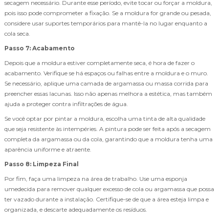
secagem necessário. Durante esse período, evite tocar ou forçar a moldura,
pois isso pode comprometer a fixação. Se a moldura for grande ou pesada,
considere usar suportes temporários para mantê-la no lugar enquanto a
cola seca.
Passo 7: Acabamento
Depois que a moldura estiver completamente seca, é hora de fazer o
acabamento. Verifique se há espaços ou falhas entre a moldura e o muro.
Se necessário, aplique uma camada de argamassa ou massa corrida para
preencher essas lacunas. Isso não apenas melhora a estética, mas também
ajuda a proteger contra infiltrações de água.
Se você optar por pintar a moldura, escolha uma tinta de alta qualidade
que seja resistente às intempéries. A pintura pode ser feita após a secagem
completa da argamassa ou da cola, garantindo que a moldura tenha uma
aparência uniforme e atraente.
Passo 8: Limpeza Final
Por fim, faça uma limpeza na área de trabalho. Use uma esponja
umedecida para remover qualquer excesso de cola ou argamassa que possa
ter vazado durante a instalação. Certifique-se de que a área esteja limpa e
organizada, e descarte adequadamente os resíduos.