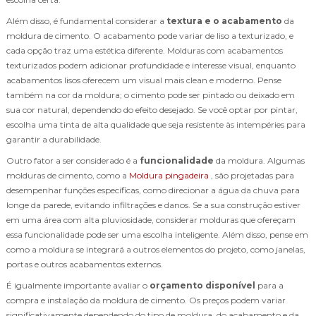
Além disso, é fundamental considerar a
textura e o acabamento
da
moldura de cimento. O acabamento pode variar de liso a texturizado, e
cada opção traz uma estética diferente. Molduras com acabamentos
texturizados podem adicionar profundidade e interesse visual, enquanto
acabamentos lisos oferecem um visual mais clean e moderno. Pense
também na cor da moldura; o cimento pode ser pintado ou deixado em
sua cor natural, dependendo do efeito desejado. Se você optar por pintar,
escolha uma tinta de alta qualidade que seja resistente às intempéries para
garantir a durabilidade.
Outro fator a ser considerado é a
funcionalidade
da moldura. Algumas
molduras de cimento, como a
Moldura pingadeira
, são projetadas para
desempenhar funções específicas, como direcionar a água da chuva para
longe da parede, evitando infiltrações e danos. Se a sua construção estiver
em uma área com alta pluviosidade, considerar molduras que ofereçam
essa funcionalidade pode ser uma escolha inteligente. Além disso, pense em
como a moldura se integrará a outros elementos do projeto, como janelas,
portas e outros acabamentos externos.
É igualmente importante avaliar o
orçamento disponível
para a
compra e instalação da moldura de cimento. Os preços podem variar
significativamente dependendo do tipo de moldura, do acabamento e da