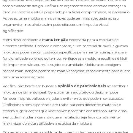
complexidade do design. Defina um orçamento claro antes de começar a
procurar opções e esteja preparado para fazer compromissos, se necessário.
Às vezes, uma moldura mais simples pode ser mais adequada ao seu
orçamento, mas ainda assim pode oferecer um impacto visual
significativo.
Além disso, considere a
manutenção
necessária para a moldura de
cimento escolhida. Embora o cimento seja um material durável, algumas
molduras podem exigir cuidados específicos para manter sua aparência e
funcionalidade ao longo do tempo. Verifique se a moldura escolhida é fácil
de limpar e se não acumula sujeira ou umidade. Molduras que exigem
menos manutenção podem ser mais vantajosas, especialmente para quem
tem uma rotina agitada.
Por fim, não hesite em buscar a
opinião de profissionais
ao escolher a
moldura de cimento ideal. Consultar um arquiteto ou designer pode
fornecer insights valiosos e ajudar a evitar erros que podem ser custosos.
Profissionais têm experiência em trabalhar com diferentes materiais e
podem sugerir opções que você talvez não tenha considerado. Além disso,
eles podem ajudar a garantir que a instalação seja feita corretamente,
maximizando a durabilidade e a estética da moldura.
Em resumo, escolher a moldura de cimento ideal para seu projeto envolve