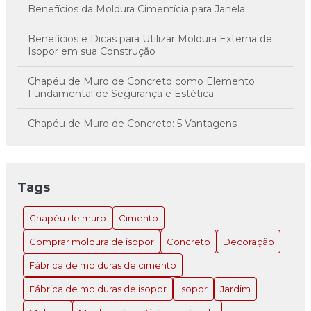
Benefícios da Moldura Cimentícia para Janela
Benefícios e Dicas para Utilizar Moldura Externa de
Isopor em sua Construção
Chapéu de Muro de Concreto como Elemento
Fundamental de Segurança e Estética
Chapéu de Muro de Concreto: 5 Vantagens
Imperdíveis
Chapéu de Muro de Concreto: A Solução Inovadora
para Estilo e Proteção
Tags
Chapéu de Muro de Concreto: Como Escolher e
Chapéu de muro
Cimento
Instalar o Ideal para Sua Propriedade
Comprar moldura de isopor
Concreto
Decoração
Chapéu de Muro de Concreto: Como Escolher e
Instalar o Ideal para Sua Propriedade
Fábrica de molduras de cimento
Fábrica de molduras de isopor
Isopor
Jardim
Chapéu de Muro de Concreto: Como Escolher e
Instalar o Ideal para Sua Propriedade