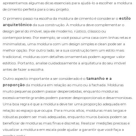
apresentamos algumas dicas essenciais para ajudá-lo a escolher a moldura
de cimento perfeita para o seu projeto.
O primeiro passo na escolha da moldura de cimento é considerar o
estilo
arquitetônico
da sua construção. A moldura deve complementar o
design geral do imóvel, seja ele moderno, rústico, clássico ou
contemporâneo. Por exemplo, se você possui uma casa com linhas retas e
minimalistas, uma moldura com um design simples e clean pode ser a
melhor opção. Por outro lado, se a sua construção tem um estilo mais
tradicional, molduras com detalhes ornamentais podem agregar valor
estético. Portanto, analise cuidadosamente a arquitetura do seu imóvel
antes de fazer a escolha.
Outro aspecto importante a ser considerado é o
tamanho e a
proporção
da moldura em relação ao muro ou à fachada. Molduras
muito pequenas podem passar despercebidas, enquanto molduras
excessivamente grandes podem parecer desproporcionais e desarmoniosas.
Uma boa regra é que a moldura deve ter uma proporção adequada em
relação ao espaço que ocupa. Para muros altos, molduras mais largas e
robustas podem ser mais adequadas, enquanto muros baixos podem se
beneficiar de molduras mais finas e discretas. Realizar medições precisas e
visualizar a moldura em escala pode ajudar a garantir que você faça a
escolha certa.