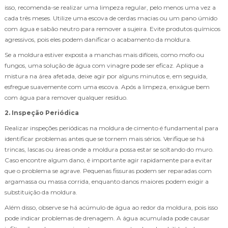
isso, recomenda-se realizar uma limpeza regular, pelo menos uma vez a
cada três meses. Utilize uma escova de cerdas macias ou um pano úmido
com água e sabão neutro para remover a sujeira. Evite produtos químicos
agressivos, pois eles podem danificar o acabamento da moldura.
Se a moldura estiver exposta a manchas mais difíceis, como mofo ou
fungos, uma solução de água com vinagre pode ser eficaz. Aplique a
mistura na área afetada, deixe agir por alguns minutos e, em seguida,
esfregue suavemente com uma escova. Após a limpeza, enxágue bem
com água para remover qualquer resíduo.
2. Inspeção Periódica
Realizar inspeções periódicas na moldura de cimento é fundamental para
identificar problemas antes que se tornem mais sérios. Verifique se há
trincas, lascas ou áreas onde a moldura possa estar se soltando do muro.
Caso encontre algum dano, é importante agir rapidamente para evitar
que o problema se agrave. Pequenas fissuras podem ser reparadas com
argamassa ou massa corrida, enquanto danos maiores podem exigir a
substituição da moldura.
Além disso, observe se há acúmulo de água ao redor da moldura, pois isso
pode indicar problemas de drenagem. A água acumulada pode causar