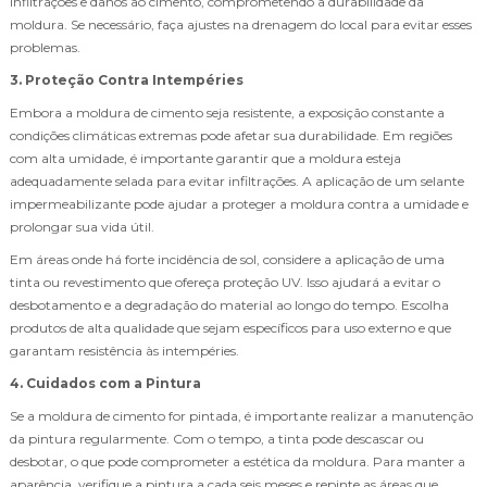
infiltrações e danos ao cimento, comprometendo a durabilidade da
moldura. Se necessário, faça ajustes na drenagem do local para evitar esses
problemas.
3. Proteção Contra Intempéries
Embora a moldura de cimento seja resistente, a exposição constante a
condições climáticas extremas pode afetar sua durabilidade. Em regiões
com alta umidade, é importante garantir que a moldura esteja
adequadamente selada para evitar infiltrações. A aplicação de um selante
impermeabilizante pode ajudar a proteger a moldura contra a umidade e
prolongar sua vida útil.
Em áreas onde há forte incidência de sol, considere a aplicação de uma
tinta ou revestimento que ofereça proteção UV. Isso ajudará a evitar o
desbotamento e a degradação do material ao longo do tempo. Escolha
produtos de alta qualidade que sejam específicos para uso externo e que
garantam resistência às intempéries.
4. Cuidados com a Pintura
Se a moldura de cimento for pintada, é importante realizar a manutenção
da pintura regularmente. Com o tempo, a tinta pode descascar ou
desbotar, o que pode comprometer a estética da moldura. Para manter a
aparência, verifique a pintura a cada seis meses e repinte as áreas que