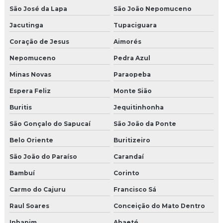
São José da Lapa
São João Nepomuceno
Jacutinga
Tupaciguara
Coração de Jesus
Aimorés
Nepomuceno
Pedra Azul
Minas Novas
Paraopeba
Espera Feliz
Monte Sião
Buritis
Jequitinhonha
São Gonçalo do Sapucaí
São João da Ponte
Belo Oriente
Buritizeiro
São João do Paraíso
Carandaí
Bambuí
Corinto
Carmo do Cajuru
Francisco Sá
Raul Soares
Conceição do Mato Dentro
Inhapim
Abaeté