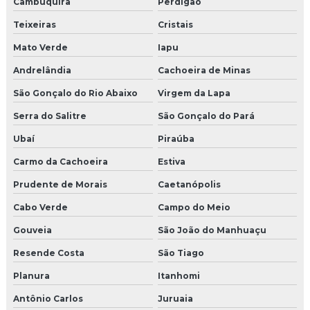
Cambuquira
Perdigão
Teixeiras
Cristais
Mato Verde
Iapu
Andrelândia
Cachoeira de Minas
São Gonçalo do Rio Abaixo
Virgem da Lapa
Serra do Salitre
São Gonçalo do Pará
Ubaí
Piraúba
Carmo da Cachoeira
Estiva
Prudente de Morais
Caetanópolis
Cabo Verde
Campo do Meio
Gouveia
São João do Manhuaçu
Resende Costa
São Tiago
Planura
Itanhomi
Antônio Carlos
Juruaia