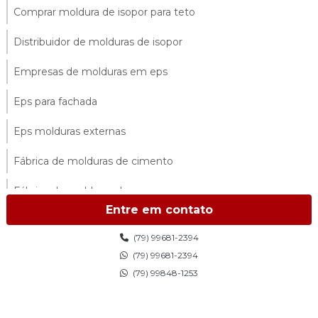
Comprar moldura de isopor para teto
Distribuidor de molduras de isopor
Empresas de molduras em eps
Eps para fachada
Eps molduras externas
Fábrica de molduras de cimento
Fábrica de molduras de eps
Entre em contato
Fábrica de molduras externas
(79) 99681-2394
Fábrica de molduras de isopor
(79) 99681-2394
(79) 99848-1253
Fábrica de molduras de isopor sp
Fabricantes de molduras de isopor