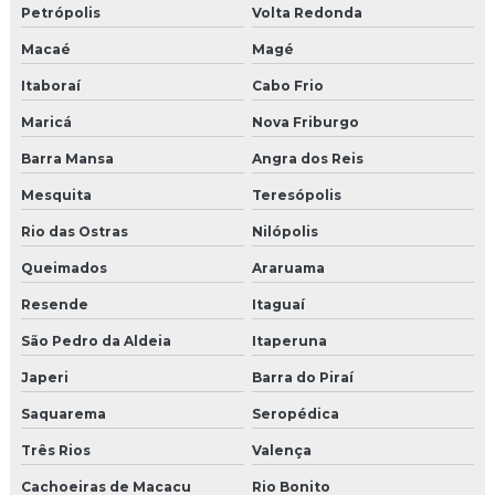
Petrópolis
Volta Redonda
Moldura eps externa
Macaé
Magé
Moldura eps fachada preço
Itaboraí
Cabo Frio
Moldura de eps para janela
Maricá
Nova Friburgo
Moldura eps preço
Barra Mansa
Angra dos Reis
Mesquita
Teresópolis
Moldura externa para beiral
Rio das Ostras
Nilópolis
Moldura externa em eps
Queimados
Araruama
Moldura externa de isopor
Resende
Itaguaí
São Pedro da Aldeia
Itaperuna
Moldura externa de isopor para janela
Japeri
Barra do Piraí
Moldura externa isopor revestido
Saquarema
Seropédica
Moldura de isopor com acabamento
Três Rios
Valença
Moldura de isopor para área externa
Cachoeiras de Macacu
Rio Bonito