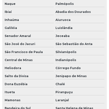
Naque
Palmópolis
Ibiaí
Abadia dos Dourados
Inhaúma
Aiuruoca
Galiléia
Luislândia
Senador Amaral
Jeceaba
São José do Jacuri
São Sebastião do Anta
São Francisco de Paula
Silvianópolis
Central de Minas
Indianópolis
Heliodora
Córrego Fundo
Salto da Divisa
Jenipapo de Minas
Dona Euzébia
Chalé
Itueta
Piranguçu
Mamonas
Laranjal
Bandeira do Sul
Santa Helena de Minas