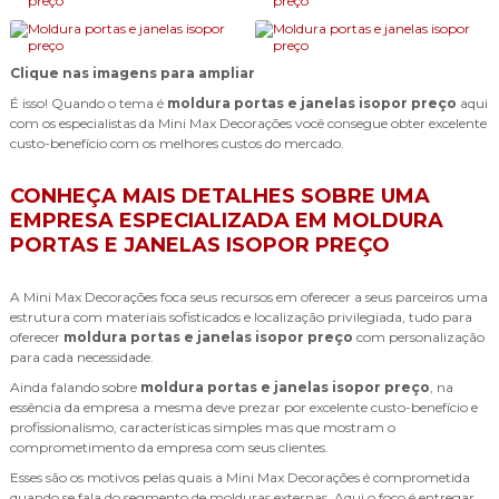
Clique nas imagens para ampliar
É isso! Quando o tema é
moldura portas e janelas isopor preço
aqui
com os especialistas da Mini Max Decorações você consegue obter excelente
custo-benefício com os melhores custos do mercado.
CONHEÇA MAIS DETALHES SOBRE UMA
EMPRESA ESPECIALIZADA EM MOLDURA
PORTAS E JANELAS ISOPOR PREÇO
A Mini Max Decorações foca seus recursos em oferecer a seus parceiros uma
estrutura com materiais sofisticados e localização privilegiada, tudo para
oferecer
moldura portas e janelas isopor preço
com personalização
para cada necessidade.
Ainda falando sobre
moldura portas e janelas isopor preço
, na
essência da empresa a mesma deve prezar por excelente custo-benefício e
profissionalismo, características simples mas que mostram o
comprometimento da empresa com seus clientes.
Esses são os motivos pelas quais a Mini Max Decorações é comprometida
quando se fala do segmento de molduras externas. Aqui o foco é entregar