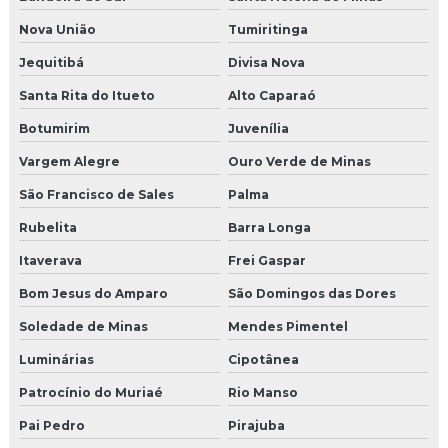
Nova União
Tumiritinga
Jequitibá
Divisa Nova
Santa Rita do Itueto
Alto Caparaó
Botumirim
Juvenília
Vargem Alegre
Ouro Verde de Minas
São Francisco de Sales
Palma
Rubelita
Barra Longa
Itaverava
Frei Gaspar
Bom Jesus do Amparo
São Domingos das Dores
Soledade de Minas
Mendes Pimentel
Luminárias
Cipotânea
Patrocínio do Muriaé
Rio Manso
Pai Pedro
Pirajuba