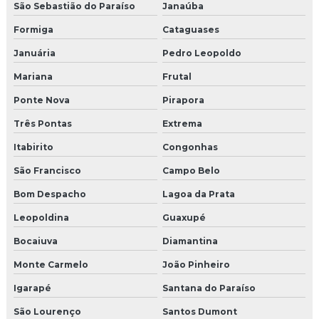
Molduras para fachadas em eps
São Sebastião do Paraíso
Janaúba
Formiga
Cataguases
Molduras para fachadas externas
Januária
Pedro Leopoldo
Molduras para fachadas de muros
Mariana
Frutal
Molduras de isopor externa
Ponte Nova
Pirapora
Molduras isopor fabrica
Três Pontas
Extrema
Itabirito
Congonhas
Molduras de isopor para fachada
São Francisco
Campo Belo
Molduras isopor fachadas externas
Bom Despacho
Lagoa da Prata
Molduras de isopor para janelas externas
Leopoldina
Guaxupé
Molduras para janelas externas
Bocaiuva
Diamantina
Monte Carmelo
João Pinheiro
Molduras para janelas e portas externas
Igarapé
Santana do Paraíso
Molduras para muros exteriores
São Lourenço
Santos Dumont