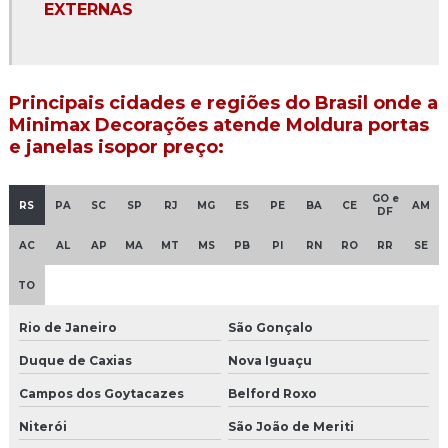
Moldura de cimento para fachada
EXTERNAS
Moldura de cimento janela
Moldura de cimento para muro
Principais cidades e regiões do Brasil onde a
Minimax Decorações atende Moldura portas
Moldura de cimento para muro preco
e janelas isopor preço:
Moldura de cimento para portas e janelas
GO e
RS
PA
SC
SP
RJ
MG
ES
PE
BA
CE
AM
Moldura de cimento valor
DF
AC
AL
AP
MA
MT
MS
PB
PI
RN
RO
RR
SE
Moldura para coluna de concreto
TO
Moldura de concreto para fachada
Rio de Janeiro
São Gonçalo
Moldura de concreto para janelas preço
Duque de Caxias
Nova Iguaçu
Moldura de concreto para muro
Campos dos Goytacazes
Belford Roxo
Moldura decorativa de concreto
Niterói
São João de Meriti