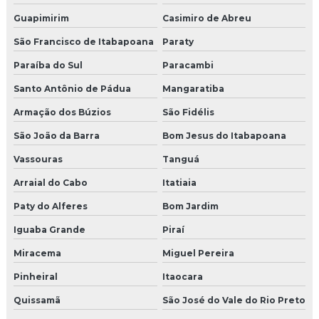
Guapimirim
Casimiro de Abreu
Moldura isopor para beiral
São Francisco de Itabapoana
Paraty
Moldura isopor beiral janela
Paraíba do Sul
Paracambi
Moldura de isopor com cimento
Santo Antônio de Pádua
Mangaratiba
Moldura de isopor com cimento externa
Armação dos Búzios
São Fidélis
São João da Barra
Bom Jesus do Itabapoana
Moldura de isopor externo
Vassouras
Tanguá
Moldura de isopor para fachada preço
Arraial do Cabo
Itatiaia
Moldura de isopor janela
Paty do Alferes
Bom Jardim
Iguaba Grande
Piraí
Moldura de isopor para muro
Miracema
Miguel Pereira
Moldura de isopor onde comprar
Pinheiral
Itaocara
Moldura isopor porta
Quissamã
São José do Vale do Rio Preto