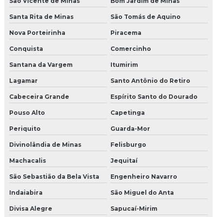
São Vicente de Minas
Bom Jardim de Minas
Santa Rita de Minas
São Tomás de Aquino
Nova Porteirinha
Piracema
Conquista
Comercinho
Santana da Vargem
Itumirim
Lagamar
Santo Antônio do Retiro
Cabeceira Grande
Espírito Santo do Dourado
Pouso Alto
Capetinga
Periquito
Guarda-Mor
Divinolândia de Minas
Felisburgo
Machacalis
Jequitaí
São Sebastião da Bela Vista
Engenheiro Navarro
Indaiabira
São Miguel do Anta
Divisa Alegre
Sapucaí-Mirim