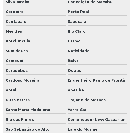
Moldura de isopor para portas e janelas
Silva Jardim
Conceição de Macabu
Cordeiro
Porto Real
Moldura de isopor preço
Cantagalo
Sapucaia
Moldura de isopor revestida com cimento
Mendes
Rio Claro
Moldura em isopor com revestimento em argamassa
Porciúncula
Carmo
Moldura de isopor a venda
Sumidouro
Natividade
Cambuci
Italva
Moldura para muro
Carapebus
Quatis
Moldura para parede externa
Cardoso Moreira
Engenheiro Paulo de Frontin
Moldura pingadeira
Areal
Aperibé
Duas Barras
Trajano de Moraes
Moldura pingadeira externa
Santa Maria Madalena
Varre-Sai
Moldura pingadeira muro
Rio das Flores
Comendador Levy Gasparian
Moldura placa cimentícia
São Sebastião do Alto
Laje do Muriaé