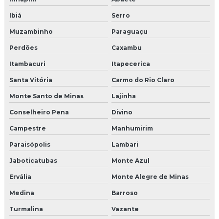
Ibiá
Serro
Muzambinho
Paraguaçu
Perdões
Caxambu
Itambacuri
Itapecerica
Santa Vitória
Carmo do Rio Claro
Monte Santo de Minas
Lajinha
Conselheiro Pena
Divino
Campestre
Manhumirim
Paraisópolis
Lambari
Jaboticatubas
Monte Azul
Ervália
Monte Alegre de Minas
Medina
Barroso
Turmalina
Vazante