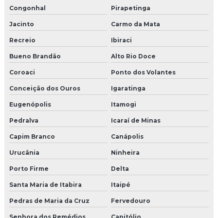
Congonhal
Pirapetinga
Jacinto
Carmo da Mata
Recreio
Ibiraci
Bueno Brandão
Alto Rio Doce
Coroaci
Ponto dos Volantes
Conceição dos Ouros
Igaratinga
Eugenópolis
Itamogi
Pedralva
Icaraí de Minas
Capim Branco
Canápolis
Urucânia
Ninheira
Porto Firme
Delta
Santa Maria de Itabira
Itaipé
Pedras de Maria da Cruz
Fervedouro
Senhora dos Remédios
Capitólio