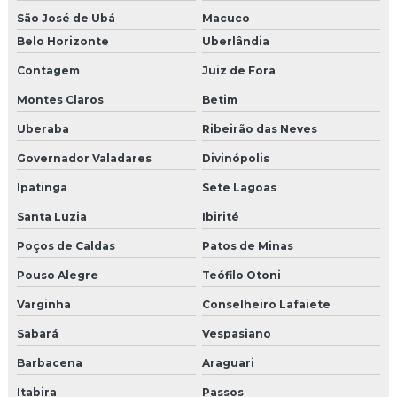
Moldura portas e janelas isopor preço
São José de Ubá
Macuco
Belo Horizonte
Uberlândia
Moldura pré moldada eps revestida de cimento
Contagem
Juiz de Fora
Molduras para área externa
Montes Claros
Betim
Molduras cimentícias externas
Uberaba
Ribeirão das Neves
Governador Valadares
Divinópolis
Molduras de cimento para colunas
Ipatinga
Sete Lagoas
Molduras de cimento para janelas externas
Santa Luzia
Ibirité
Molduras de cimento para janelas e portas
Poços de Caldas
Patos de Minas
Molduras para colunas
Pouso Alegre
Teófilo Otoni
Varginha
Conselheiro Lafaiete
Molduras para colunas externa isopor e cimento
Sabará
Vespasiano
Molduras decorativas externas
Barbacena
Araguari
Molduras em eps
Itabira
Passos