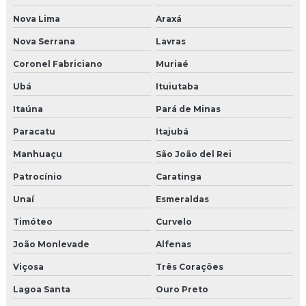
Nova Lima
Araxá
Molduras eps externas preço
Nova Serrana
Lavras
Molduras em eps para fachadas
Coronel Fabriciano
Muriaé
Molduras externa de isopor revestida de cimento
Ubá
Ituiutaba
Molduras externas de cimento
Itaúna
Pará de Minas
Paracatu
Itajubá
Molduras externas para fachadas
Manhuaçu
São João del Rei
Molduras externas de isopor preço
Patrocínio
Caratinga
Molduras externas para janelas
Unaí
Esmeraldas
Molduras externas para residências
Timóteo
Curvelo
João Monlevade
Alfenas
Molduras para fachadas
Viçosa
Três Corações
Molduras para fachadas de cimento
Lagoa Santa
Ouro Preto