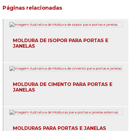
Páginas relacionadas
Fachada com eps
Fachada em eps
Fachada de isopor
MOLDURA DE ISOPOR PARA PORTAS E
Moldura para beiral
JANELAS
Moldura para beiral de telhado
Moldura cimentícia para janela
Moldura cimentícias para fachada
MOLDURA DE CIMENTO PARA PORTAS E
JANELAS
Moldura de cimento para área externa
Moldura de cimento para beiral
Moldura de cimento para comprar
MOLDURAS PARA PORTAS E JANELAS