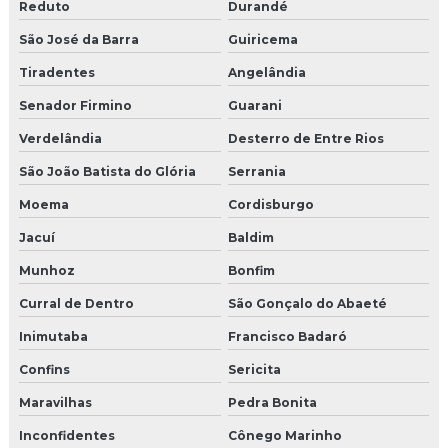
Reduto
Durandé
São José da Barra
Guiricema
Tiradentes
Angelândia
Senador Firmino
Guarani
Verdelândia
Desterro de Entre Rios
São João Batista do Glória
Serrania
Moema
Cordisburgo
Jacuí
Baldim
Munhoz
Bonfim
Curral de Dentro
São Gonçalo do Abaeté
Inimutaba
Francisco Badaró
Confins
Sericita
Maravilhas
Pedra Bonita
Inconfidentes
Cônego Marinho