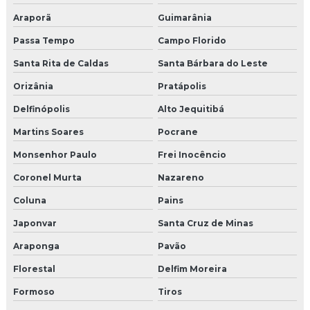
Araporã
Guimarânia
Passa Tempo
Campo Florido
Santa Rita de Caldas
Santa Bárbara do Leste
Orizânia
Pratápolis
Delfinópolis
Alto Jequitibá
Martins Soares
Pocrane
Monsenhor Paulo
Frei Inocêncio
Coronel Murta
Nazareno
Coluna
Pains
Japonvar
Santa Cruz de Minas
Araponga
Pavão
Florestal
Delfim Moreira
Formoso
Tiros