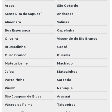
Molduras para portas e janelas externas
Arcos
São Gotardo
Santa Rita do Sapucaí
Andradas
Onde comprar moldura de eps
Almenara
Salinas
Onde comprar moldura de isopor
Boa Esperança
Capelinha
Oliveira
Visconde do Rio Branco
Brumadinho
Caeté
Ouro Branco
Iturama
Mateus Leme
Machado
Jaíba
Matozinhos
Porteirinha
Sarzedo
Piumhi
Nanuque
São Joaquim de Bicas
Araçuaí
Várzea da Palma
Taiobeiras