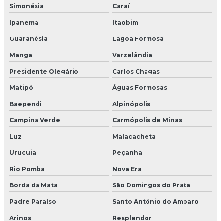
Simonésia
Caraí
Ipanema
Itaobim
Guaranésia
Lagoa Formosa
Manga
Varzelândia
Presidente Olegário
Carlos Chagas
Matipó
Águas Formosas
Baependi
Alpinópolis
Campina Verde
Carmópolis de Minas
Luz
Malacacheta
Urucuia
Peçanha
Rio Pomba
Nova Era
Borda da Mata
São Domingos do Prata
Padre Paraíso
Santo Antônio do Amparo
Arinos
Resplendor