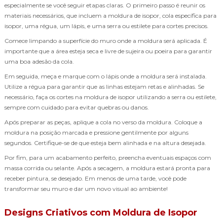
especialmente se você seguir etapas claras. O primeiro passo é reunir os
materiais necessários, que incluem a moldura de isopor, cola específica para
isopor, uma régua, um lápis, e uma serra ou estilete para cortes precisos.
Comece limpando a superfície do muro onde a moldura será aplicada. É
importante que a área esteja seca e livre de sujeira ou poeira para garantir
uma boa adesão da cola.
Em seguida, meça e marque com o lápis onde a moldura será instalada.
Utilize a régua para garantir que as linhas estejam retas e alinhadas. Se
necessário, faça os cortes na moldura de isopor utilizando a serra ou estilete,
sempre com cuidado para evitar quebras ou danos.
Após preparar as peças, aplique a cola no verso da moldura. Coloque a
moldura na posição marcada e pressione gentilmente por alguns
segundos. Certifique-se de que esteja bem alinhada e na altura desejada.
Por fim, para um acabamento perfeito, preencha eventuais espaços com
massa corrida ou selante. Após a secagem, a moldura estará pronta para
receber pintura, se desejado. Em menos de uma tarde, você pode
transformar seu muro e dar um novo visual ao ambiente!
Designs Criativos com Moldura de Isopor