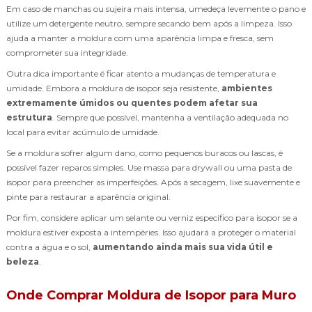
Em caso de manchas ou sujeira mais intensa, umedeça levemente o pano e
utilize um detergente neutro, sempre secando bem após a limpeza. Isso
ajuda a manter a moldura com uma aparência limpa e fresca, sem
comprometer sua integridade.
Outra dica importante é ficar atento a mudanças de temperatura e
umidade. Embora a moldura de isopor seja resistente,
ambientes
extremamente úmidos ou quentes podem afetar sua
estrutura
. Sempre que possível, mantenha a ventilação adequada no
local para evitar acúmulo de umidade.
Se a moldura sofrer algum dano, como pequenos buracos ou lascas, é
possível fazer reparos simples. Use massa para drywall ou uma pasta de
isopor para preencher as imperfeições. Após a secagem, lixe suavemente e
pinte para restaurar a aparência original.
Por fim, considere aplicar um selante ou verniz específico para isopor se a
moldura estiver exposta a intempéries. Isso ajudará a proteger o material
contra a água e o sol,
aumentando ainda mais sua vida útil e
beleza
.
Onde Comprar Moldura de Isopor para Muro