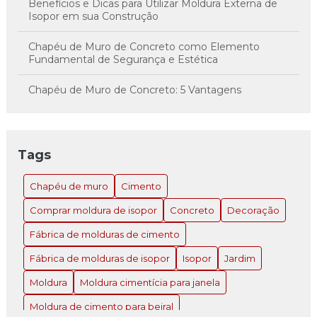
Benefícios e Dicas para Utilizar Moldura Externa de
Isopor em sua Construção
Chapéu de Muro de Concreto como Elemento
Fundamental de Segurança e Estética
Chapéu de Muro de Concreto: 5 Vantagens
Imperdíveis
Chapéu de Muro de Concreto: A Solução Inovadora
para Estilo e Proteção
Tags
Chapéu de Muro de Concreto: Como Escolher e
Chapéu de muro
Cimento
Instalar o Ideal para Sua Propriedade
Comprar moldura de isopor
Concreto
Decoração
Chapéu de Muro de Concreto: Como Escolher e
Instalar o Ideal para Sua Propriedade
Fábrica de molduras de cimento
Fábrica de molduras de isopor
Isopor
Jardim
Chapéu de Muro de Concreto: Como Escolher e
Instalar o Ideal para Sua Propriedade
Moldura
Moldura cimentícia para janela
Chapéu de Muro de Concreto: Como Escolher e
Moldura de cimento para beiral