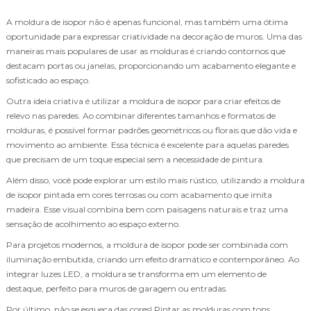
A moldura de isopor não é apenas funcional, mas também uma ótima
oportunidade para expressar criatividade na decoração de muros. Uma das
maneiras mais populares de usar as molduras é criando contornos que
destacam portas ou janelas, proporcionando um acabamento elegante e
sofisticado ao espaço.
Outra ideia criativa é utilizar a moldura de isopor para criar efeitos de
relevo nas paredes. Ao combinar diferentes tamanhos e formatos de
molduras, é possível formar padrões geométricos ou florais que dão vida e
movimento ao ambiente. Essa técnica é excelente para aquelas paredes
que precisam de um toque especial sem a necessidade de pintura.
Além disso, você pode explorar um estilo mais rústico, utilizando a moldura
de isopor pintada em cores terrosas ou com acabamento que imita
madeira. Esse visual combina bem com paisagens naturais e traz uma
sensação de acolhimento ao espaço externo.
Para projetos modernos, a moldura de isopor pode ser combinada com
iluminação embutida, criando um efeito dramático e contemporâneo. Ao
integrar luzes LED, a moldura se transforma em um elemento de
destaque, perfeito para muros de garagem ou entradas.
Por último, não se esqueça das cores! Pintar as molduras com tons