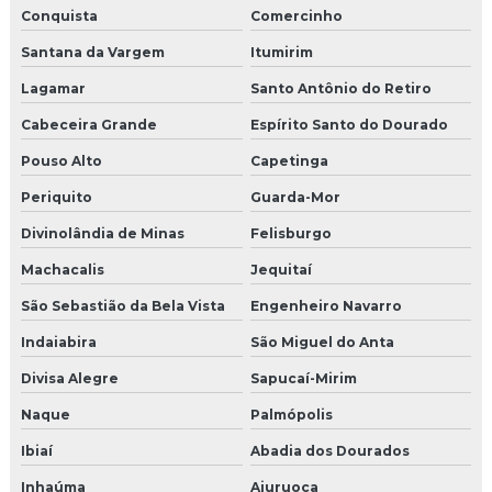
Conquista
Comercinho
Santana da Vargem
Itumirim
Lagamar
Santo Antônio do Retiro
Cabeceira Grande
Espírito Santo do Dourado
Pouso Alto
Capetinga
Periquito
Guarda-Mor
Divinolândia de Minas
Felisburgo
Machacalis
Jequitaí
São Sebastião da Bela Vista
Engenheiro Navarro
Indaiabira
São Miguel do Anta
Divisa Alegre
Sapucaí-Mirim
Naque
Palmópolis
Ibiaí
Abadia dos Dourados
Inhaúma
Aiuruoca