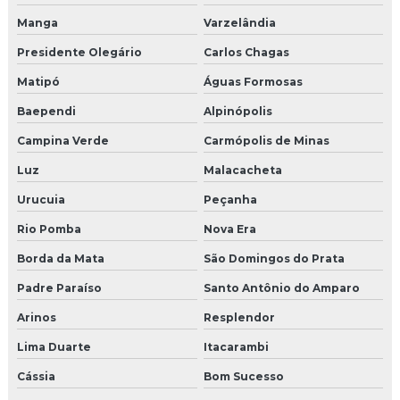
Manga
Varzelândia
Presidente Olegário
Carlos Chagas
Matipó
Águas Formosas
Baependi
Alpinópolis
Campina Verde
Carmópolis de Minas
Luz
Malacacheta
Urucuia
Peçanha
Rio Pomba
Nova Era
Borda da Mata
São Domingos do Prata
Padre Paraíso
Santo Antônio do Amparo
Arinos
Resplendor
Lima Duarte
Itacarambi
Cássia
Bom Sucesso