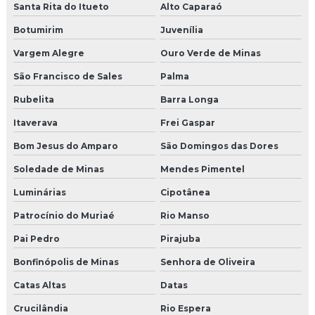
Santa Rita do Itueto
Alto Caparaó
Botumirim
Juvenília
Vargem Alegre
Ouro Verde de Minas
São Francisco de Sales
Palma
Rubelita
Barra Longa
Itaverava
Frei Gaspar
Bom Jesus do Amparo
São Domingos das Dores
Soledade de Minas
Mendes Pimentel
Luminárias
Cipotânea
Patrocínio do Muriaé
Rio Manso
Pai Pedro
Pirajuba
Bonfinópolis de Minas
Senhora de Oliveira
Catas Altas
Datas
Crucilândia
Rio Espera