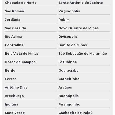
Chapada do Norte
Santo Antônio do Jacinto
São Romão
Virginópolis
Jordânia
Rubim
São Geraldo
Novo Oriente de Minas
Rio Acima
Divisópolis
Centralina
Bonito de Minas
Bela Vista de Minas
São Sebastião do Maranhão
Dores de Campos
Setubinha
Berilo
Guaraciaba
Ferros
Carneirinho
Antônio Dias
Araújos
Arceburgo
Buenópolis
Ipuiúna
Piranguinho
Mata Verde
Cachoeira de Pajeú