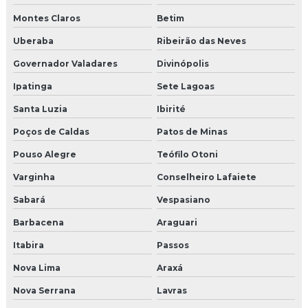
Montes Claros
Betim
Molduras para área externa
Uberaba
Ribeirão das Neves
Molduras cimentícias externas
Governador Valadares
Divinópolis
Molduras de cimento para colunas
Ipatinga
Sete Lagoas
Molduras de cimento para janelas externas
Santa Luzia
Ibirité
Poços de Caldas
Patos de Minas
Molduras de cimento para janelas e portas
Pouso Alegre
Teófilo Otoni
Molduras para colunas
Varginha
Conselheiro Lafaiete
Molduras para colunas externa isopor e cimento
Sabará
Vespasiano
Barbacena
Araguari
Molduras decorativas externas
Itabira
Passos
Molduras em eps
Nova Lima
Araxá
Molduras eps externas preço
Nova Serrana
Lavras