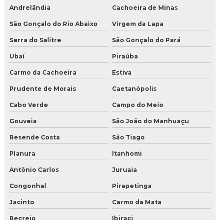
Andrelândia
Cachoeira de Minas
São Gonçalo do Rio Abaixo
Virgem da Lapa
Serra do Salitre
São Gonçalo do Pará
Ubaí
Piraúba
Carmo da Cachoeira
Estiva
Prudente de Morais
Caetanópolis
Cabo Verde
Campo do Meio
Gouveia
São João do Manhuaçu
Resende Costa
São Tiago
Planura
Itanhomi
Antônio Carlos
Juruaia
Congonhal
Pirapetinga
Jacinto
Carmo da Mata
Recreio
Ibiraci