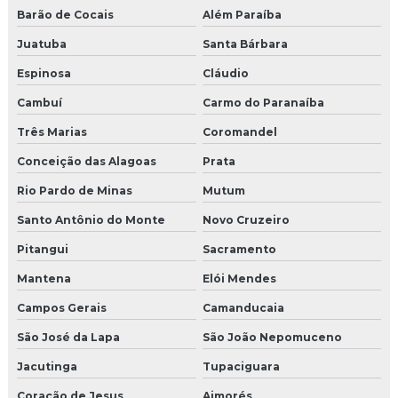
Barão de Cocais
Além Paraíba
Juatuba
Santa Bárbara
Espinosa
Cláudio
Cambuí
Carmo do Paranaíba
Três Marias
Coromandel
Conceição das Alagoas
Prata
Rio Pardo de Minas
Mutum
Santo Antônio do Monte
Novo Cruzeiro
Pitangui
Sacramento
Mantena
Elói Mendes
Campos Gerais
Camanducaia
São José da Lapa
São João Nepomuceno
Jacutinga
Tupaciguara
Coração de Jesus
Aimorés