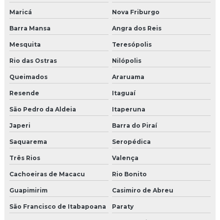
Maricá
Nova Friburgo
Moldura de eps para janela
Barra Mansa
Angra dos Reis
Moldura eps preço
Mesquita
Teresópolis
Moldura externa para beiral
Rio das Ostras
Nilópolis
Queimados
Araruama
Moldura externa em eps
Resende
Itaguaí
Moldura externa de isopor
São Pedro da Aldeia
Itaperuna
Moldura externa de isopor para janela
Japeri
Barra do Piraí
Moldura externa isopor revestido
Saquarema
Seropédica
Três Rios
Valença
Moldura de isopor com acabamento
Cachoeiras de Macacu
Rio Bonito
Moldura de isopor para área externa
Guapimirim
Casimiro de Abreu
Moldura isopor para beiral
São Francisco de Itabapoana
Paraty