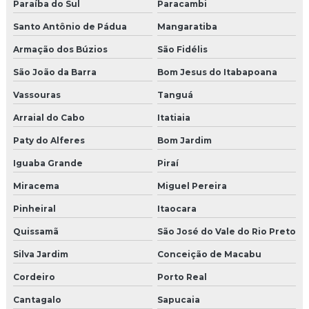
Moldura isopor beiral janela
Paraíba do Sul
Paracambi
Santo Antônio de Pádua
Mangaratiba
Moldura de isopor com cimento
Armação dos Búzios
São Fidélis
Moldura de isopor com cimento externa
São João da Barra
Bom Jesus do Itabapoana
Moldura de isopor externo
Vassouras
Tanguá
Arraial do Cabo
Itatiaia
Moldura de isopor para fachada preço
Paty do Alferes
Bom Jardim
Moldura de isopor janela
Iguaba Grande
Piraí
Moldura de isopor para muro
Miracema
Miguel Pereira
Moldura de isopor onde comprar
Pinheiral
Itaocara
Quissamã
São José do Vale do Rio Preto
Moldura isopor porta
Silva Jardim
Conceição de Macabu
Moldura de isopor para portas e janelas
Cordeiro
Porto Real
Moldura de isopor preço
Cantagalo
Sapucaia