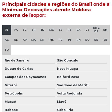
Principais cidades e regiões do Brasil onde a
Moldura de cimento para muro
Minimax Decorações atende Moldura
externa de isopor:
Moldura de cimento para muro preco
Moldura de cimento para portas e janelas
GO e
RS
PA
SC
SP
RJ
MG
ES
PE
BA
CE
AM
DF
Moldura de cimento valor
AC
AL
AP
MA
MT
MS
PB
PI
RN
RO
RR
SE
Moldura para coluna de concreto
TO
Moldura de concreto para fachada
Rio de Janeiro
São Gonçalo
Moldura de concreto para janelas preço
Duque de Caxias
Nova Iguaçu
Campos dos Goytacazes
Belford Roxo
Moldura de concreto para muro
Niterói
São João de Meriti
Moldura decorativa de concreto
Petrópolis
Volta Redonda
Moldura eps externa
Macaé
Magé
Moldura eps fachada preço
Itaboraí
Cabo Frio