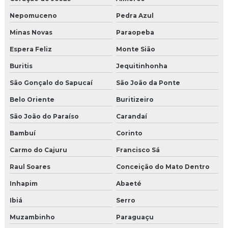
Nepomuceno
Pedra Azul
Minas Novas
Paraopeba
Espera Feliz
Monte Sião
Buritis
Jequitinhonha
São Gonçalo do Sapucaí
São João da Ponte
Belo Oriente
Buritizeiro
São João do Paraíso
Carandaí
Bambuí
Corinto
Carmo do Cajuru
Francisco Sá
Raul Soares
Conceição do Mato Dentro
Inhapim
Abaeté
Ibiá
Serro
Muzambinho
Paraguaçu