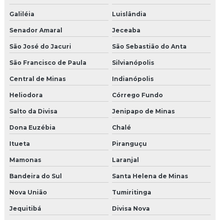
Galiléia
Luislândia
Senador Amaral
Jeceaba
São José do Jacuri
São Sebastião do Anta
São Francisco de Paula
Silvianópolis
Central de Minas
Indianópolis
Heliodora
Córrego Fundo
Salto da Divisa
Jenipapo de Minas
Dona Euzébia
Chalé
Itueta
Piranguçu
Mamonas
Laranjal
Bandeira do Sul
Santa Helena de Minas
Nova União
Tumiritinga
Jequitibá
Divisa Nova