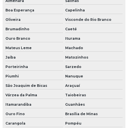
Almenara
Salinas
Onde comprar moldura de isopor
Boa Esperança
Capelinha
Oliveira
Visconde do Rio Branco
Brumadinho
Caeté
Ouro Branco
Iturama
Mateus Leme
Machado
Jaíba
Matozinhos
Porteirinha
Sarzedo
Piumhi
Nanuque
São Joaquim de Bicas
Araçuaí
Várzea da Palma
Taiobeiras
Itamarandiba
Guanhães
Ouro Fino
Brasília de Minas
Carangola
Pompéu