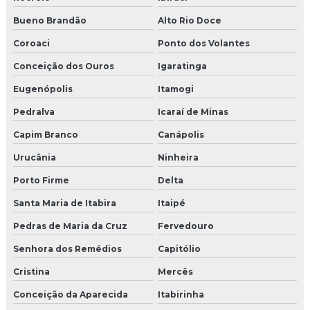
Bueno Brandão
Alto Rio Doce
Coroaci
Ponto dos Volantes
Conceição dos Ouros
Igaratinga
Eugenópolis
Itamogi
Pedralva
Icaraí de Minas
Capim Branco
Canápolis
Urucânia
Ninheira
Porto Firme
Delta
Santa Maria de Itabira
Itaipé
Pedras de Maria da Cruz
Fervedouro
Senhora dos Remédios
Capitólio
Cristina
Mercês
Conceição da Aparecida
Itabirinha