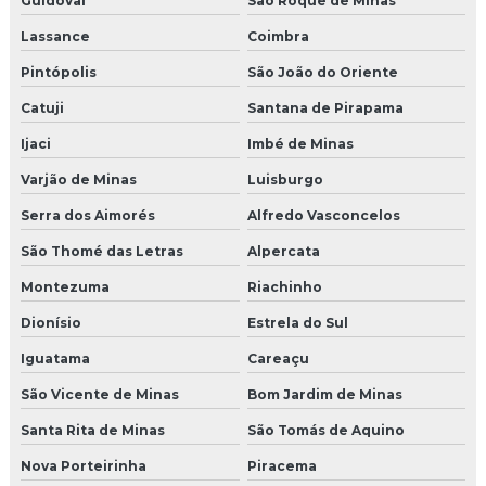
Guidoval
São Roque de Minas
Lassance
Coimbra
Pintópolis
São João do Oriente
Catuji
Santana de Pirapama
Ijaci
Imbé de Minas
Varjão de Minas
Luisburgo
Serra dos Aimorés
Alfredo Vasconcelos
São Thomé das Letras
Alpercata
Montezuma
Riachinho
Dionísio
Estrela do Sul
Iguatama
Careaçu
São Vicente de Minas
Bom Jardim de Minas
Santa Rita de Minas
São Tomás de Aquino
Nova Porteirinha
Piracema