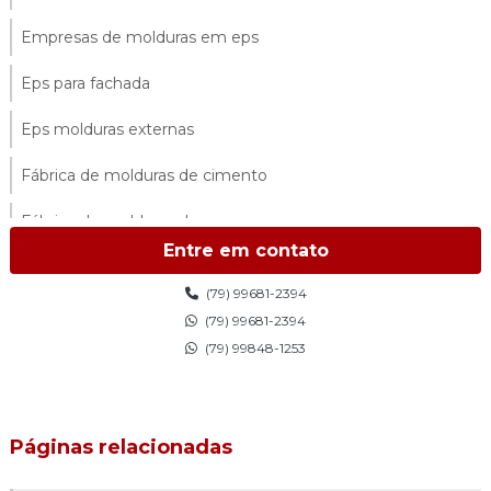
Empresas de molduras em eps
Eps para fachada
Eps molduras externas
Fábrica de molduras de cimento
Fábrica de molduras de eps
Entre em contato
Fábrica de molduras externas
(79) 99681-2394
Fábrica de molduras de isopor
(79) 99681-2394
(79) 99848-1253
Fábrica de molduras de isopor sp
Fabricantes de molduras de isopor
Páginas relacionadas
Fachada com eps