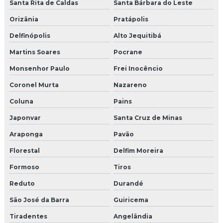
Santa Rita de Caldas
Santa Bárbara do Leste
Orizânia
Pratápolis
Delfinópolis
Alto Jequitibá
Martins Soares
Pocrane
Monsenhor Paulo
Frei Inocêncio
Coronel Murta
Nazareno
Coluna
Pains
Japonvar
Santa Cruz de Minas
Araponga
Pavão
Florestal
Delfim Moreira
Formoso
Tiros
Reduto
Durandé
São José da Barra
Guiricema
Tiradentes
Angelândia