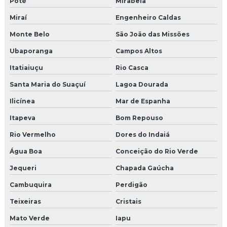
Poté
Mirabela
Miraí
Engenheiro Caldas
Monte Belo
São João das Missões
Ubaporanga
Campos Altos
Itatiaiuçu
Rio Casca
Santa Maria do Suaçuí
Lagoa Dourada
Ilicínea
Mar de Espanha
Itapeva
Bom Repouso
Rio Vermelho
Dores do Indaiá
Água Boa
Conceição do Rio Verde
Jequeri
Chapada Gaúcha
Cambuquira
Perdigão
Teixeiras
Cristais
Mato Verde
Iapu