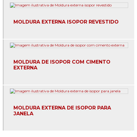
Fachada em eps
Fachada de isopor
MOLDURA EXTERNA ISOPOR REVESTIDO
Moldura para beiral
Moldura para beiral de telhado
Moldura cimentícia para janela
MOLDURA DE ISOPOR COM CIMENTO
Moldura cimentícias para fachada
EXTERNA
Moldura de cimento para área externa
Moldura de cimento para beiral
Moldura de cimento para comprar
MOLDURA EXTERNA DE ISOPOR PARA
JANELA
Moldura de cimento para fachada
Moldura de cimento janela