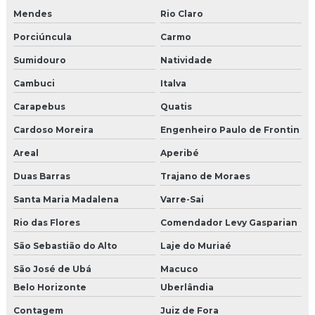
Moldura de isopor revestida com cimento
Mendes
Rio Claro
Porciúncula
Carmo
Moldura em isopor com revestimento em argamassa
Sumidouro
Natividade
Moldura de isopor a venda
Cambuci
Italva
Moldura para muro
Carapebus
Quatis
Cardoso Moreira
Engenheiro Paulo de Frontin
Moldura para parede externa
Areal
Aperibé
Moldura pingadeira
Duas Barras
Trajano de Moraes
Moldura pingadeira externa
Santa Maria Madalena
Varre-Sai
Moldura pingadeira muro
Rio das Flores
Comendador Levy Gasparian
São Sebastião do Alto
Laje do Muriaé
Moldura placa cimentícia
São José de Ubá
Macuco
Moldura portas e janelas isopor preço
Belo Horizonte
Uberlândia
Moldura pré moldada eps revestida de cimento
Contagem
Juiz de Fora