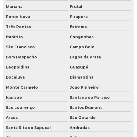
Molduras para fachadas de muros
Mariana
Frutal
Ponte Nova
Pirapora
Molduras de isopor externa
Três Pontas
Extrema
Molduras isopor fabrica
Itabirito
Congonhas
Molduras de isopor para fachada
São Francisco
Campo Belo
Molduras isopor fachadas externas
Bom Despacho
Lagoa da Prata
Leopoldina
Guaxupé
Molduras de isopor para janelas externas
Bocaiuva
Diamantina
Molduras para janelas externas
Monte Carmelo
João Pinheiro
Molduras para janelas e portas externas
Igarapé
Santana do Paraíso
São Lourenço
Santos Dumont
Molduras para muros exteriores
Arcos
São Gotardo
Molduras para portas e janelas externas
Santa Rita do Sapucaí
Andradas
Onde comprar moldura de eps