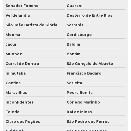
Senador Firmino
Guarani
Verdelândia
Desterro de Entre Rios
São João Batista do Glória
Serrania
Moema
Cordisburgo
Jacuí
Baldim
Munhoz
Bonfim
Curral de Dentro
São Gonçalo do Abaeté
Inimutaba
Francisco Badaró
Confins
Sericita
Maravilhas
Pedra Bonita
Inconfidentes
Cônego Marinho
Toledo
Iraí de Minas
Claro dos Poções
São Pedro dos Ferros