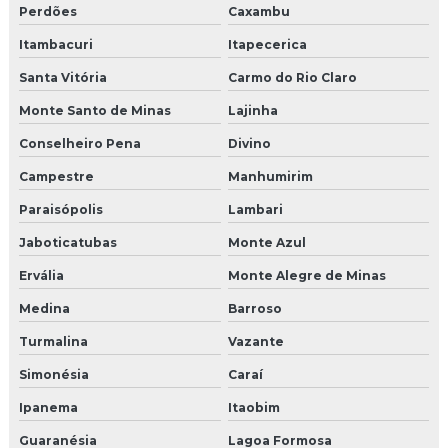
Perdões
Caxambu
Itambacuri
Itapecerica
Santa Vitória
Carmo do Rio Claro
Monte Santo de Minas
Lajinha
Conselheiro Pena
Divino
Campestre
Manhumirim
Paraisópolis
Lambari
Jaboticatubas
Monte Azul
Ervália
Monte Alegre de Minas
Medina
Barroso
Turmalina
Vazante
Simonésia
Caraí
Ipanema
Itaobim
Guaranésia
Lagoa Formosa