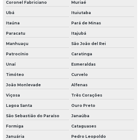
Molduras em eps para fachadas
Coronel Fabriciano
Muriaé
Ubá
Ituiutaba
Molduras externa de isopor revestida de cimento
Itaúna
Pará de Minas
Molduras externas de cimento
Paracatu
Itajubá
Molduras externas para fachadas
Manhuaçu
São João del Rei
Molduras externas de isopor preço
Patrocínio
Caratinga
Unaí
Esmeraldas
Molduras externas para janelas
Timóteo
Curvelo
Molduras externas para residências
João Monlevade
Alfenas
Molduras para fachadas
Viçosa
Três Corações
Lagoa Santa
Ouro Preto
Molduras para fachadas de cimento
São Sebastião do Paraíso
Janaúba
Molduras para fachadas em eps
Formiga
Cataguases
Molduras para fachadas externas
Januária
Pedro Leopoldo