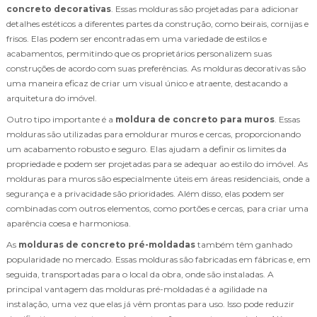
concreto decorativas
. Essas molduras são projetadas para adicionar
detalhes estéticos a diferentes partes da construção, como beirais, cornijas e
frisos. Elas podem ser encontradas em uma variedade de estilos e
acabamentos, permitindo que os proprietários personalizem suas
construções de acordo com suas preferências. As molduras decorativas são
uma maneira eficaz de criar um visual único e atraente, destacando a
arquitetura do imóvel.
Outro tipo importante é a
moldura de concreto para muros
. Essas
molduras são utilizadas para emoldurar muros e cercas, proporcionando
um acabamento robusto e seguro. Elas ajudam a definir os limites da
propriedade e podem ser projetadas para se adequar ao estilo do imóvel. As
molduras para muros são especialmente úteis em áreas residenciais, onde a
segurança e a privacidade são prioridades. Além disso, elas podem ser
combinadas com outros elementos, como portões e cercas, para criar uma
aparência coesa e harmoniosa.
As
molduras de concreto pré-moldadas
também têm ganhado
popularidade no mercado. Essas molduras são fabricadas em fábricas e, em
seguida, transportadas para o local da obra, onde são instaladas. A
principal vantagem das molduras pré-moldadas é a agilidade na
instalação, uma vez que elas já vêm prontas para uso. Isso pode reduzir