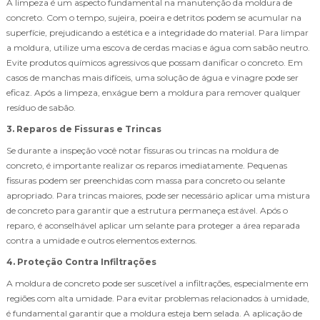
A limpeza é um aspecto fundamental na manutenção da moldura de
concreto. Com o tempo, sujeira, poeira e detritos podem se acumular na
superfície, prejudicando a estética e a integridade do material. Para limpar
a moldura, utilize uma escova de cerdas macias e água com sabão neutro.
Evite produtos químicos agressivos que possam danificar o concreto. Em
casos de manchas mais difíceis, uma solução de água e vinagre pode ser
eficaz. Após a limpeza, enxágue bem a moldura para remover qualquer
resíduo de sabão.
3. Reparos de Fissuras e Trincas
Se durante a inspeção você notar fissuras ou trincas na moldura de
concreto, é importante realizar os reparos imediatamente. Pequenas
fissuras podem ser preenchidas com massa para concreto ou selante
apropriado. Para trincas maiores, pode ser necessário aplicar uma mistura
de concreto para garantir que a estrutura permaneça estável. Após o
reparo, é aconselhável aplicar um selante para proteger a área reparada
contra a umidade e outros elementos externos.
4. Proteção Contra Infiltrações
A moldura de concreto pode ser suscetível a infiltrações, especialmente em
regiões com alta umidade. Para evitar problemas relacionados à umidade,
é fundamental garantir que a moldura esteja bem selada. A aplicação de