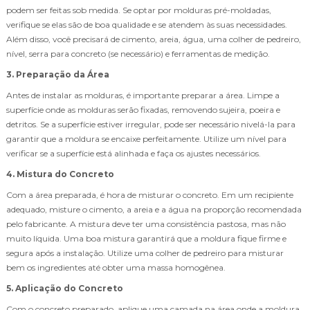
podem ser feitas sob medida. Se optar por molduras pré-moldadas,
verifique se elas são de boa qualidade e se atendem às suas necessidades.
Além disso, você precisará de cimento, areia, água, uma colher de pedreiro,
nível, serra para concreto (se necessário) e ferramentas de medição.
3. Preparação da Área
Antes de instalar as molduras, é importante preparar a área. Limpe a
superfície onde as molduras serão fixadas, removendo sujeira, poeira e
detritos. Se a superfície estiver irregular, pode ser necessário nivelá-la para
garantir que a moldura se encaixe perfeitamente. Utilize um nível para
verificar se a superfície está alinhada e faça os ajustes necessários.
4. Mistura do Concreto
Com a área preparada, é hora de misturar o concreto. Em um recipiente
adequado, misture o cimento, a areia e a água na proporção recomendada
pelo fabricante. A mistura deve ter uma consistência pastosa, mas não
muito líquida. Uma boa mistura garantirá que a moldura fique firme e
segura após a instalação. Utilize uma colher de pedreiro para misturar
bem os ingredientes até obter uma massa homogênea.
5. Aplicação do Concreto
Com o concreto preparado, aplique uma camada na área onde a moldura