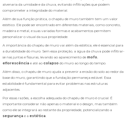
alvenaria da umidade e da chuva, evitando infiltrações que podem
comprometer a integridade do material.
Além de sua função prática, o chapéu de muro também tem um valor
estético. Ele pode ser encontrado em diferentes materiais, como concreto,
madeira e metal, e suas variadas formas e acabamentos permitem
personalizar o visual da sua propriedade.
A importância do chapéu de muro vai além da estética; ele é essencial para
a durabilidade do muro. Sem essa proteção, a água da chuva pode infiltrar-
se nas juntas e fissuras, levando ao aparecimento de
mofo
,
eflorescência
e até ao
colapso
do muro ao longo do tempo.
Além disso, o chapéu de muro ajuda a prevenir a erosão do solo ao redor da
base do muro, garantindo que a fundação permaneça estável. Essa
estabilidade é fundamental para evitar problemas nas estruturas
adjacentes.
Por essas razões, a escolha adequada do chapéu de muro é crucial. É
importante considerar não apenas o material e o design, mas também
como ele se integrará ao restante da propriedade, potencializando a
segurança
e a
estética
.