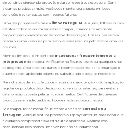
ele continue oferecendo proteção e durabilidade à sua estrutura. Com
algumas práticas simples, você pode manter seu chapéu em boas
condições e evitar custos com reparos futuros.
Uma das primeiras etapas é a
limpeza regular
. A sujeira, folhas e outros
detritos podem se acumular sobre o chapéu, criando um ambiente
propício para o crescimento de mofo e deterioração. Utilize uma escova
macia ou uma vassoura para remover esses resíduos pelo menos uma vez
por mês.
Além da limpeza, é importante
inspecionar frequentemente a
integridade
do chapéu. Verifique se há fissuras, lascas ou qualquer sinal
de desgaste. Caso encontre danos, é recomendado realizar a reparação o
quanto antes, aplicando selante ou substituindo a peça, se necessário.
Para chapéus de muro feitos de madeira, a manutenção inclui a aplicação
regular de produtos de proteção, como verniz ou selantes, para evitar a
deterioração causada pela umidade e insetos. Certifique-se de que esses
produtos sejam adequados ao tipo de madeira do seu chapéu.
Se o chapéu for de metal, fique atento a sinais de
corrosão ou
ferrugem
. Aplique pintura protetora ou sprays antirrust para evitar que
a oxidação comprometa sua estrutura e aparência. Realizar essa
manutenção pelo menos uma vez por ano é fundamental.