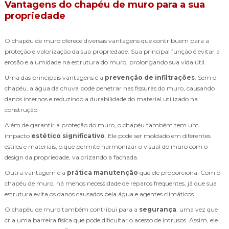
Vantagens do chapéu de muro para a sua
propriedade
O chapéu de muro oferece diversas vantagens que contribuem para a
proteção e valorização da sua propriedade. Sua principal função é evitar a
erosão e a umidade na estrutura do muro, prolongando sua vida útil.
Uma das principais vantagens é a
prevenção de infiltrações
. Sem o
chapéu, a água da chuva pode penetrar nas fissuras do muro, causando
danos internos e reduzindo a durabilidade do material utilizado na
construção.
Além de garantir a proteção do muro, o chapéu também tem um
impacto
estético significativo
. Ele pode ser moldado em diferentes
estilos e materiais, o que permite harmonizar o visual do muro com o
design da propriedade, valorizando a fachada.
Outra vantagem é a
prática manutenção
que ele proporciona. Com o
chapéu de muro, há menos necessidade de reparos frequentes, já que sua
estrutura evita os danos causados pela água e agentes climáticos.
O chapéu de muro também contribui para a
segurança
, uma vez que
cria uma barreira física que pode dificultar o acesso de intrusos. Assim, ele