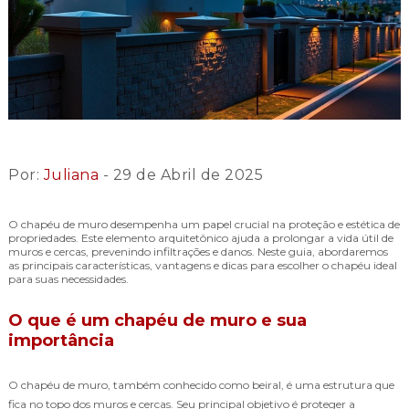
Por:
Juliana
- 29 de Abril de 2025
O chapéu de muro desempenha um papel crucial na proteção e estética de
propriedades. Este elemento arquitetônico ajuda a prolongar a vida útil de
muros e cercas, prevenindo infiltrações e danos. Neste guia, abordaremos
as principais características, vantagens e dicas para escolher o chapéu ideal
para suas necessidades.
O que é um chapéu de muro e sua
importância
O chapéu de muro, também conhecido como beiral, é uma estrutura que
fica no topo dos muros e cercas. Seu principal objetivo é proteger a