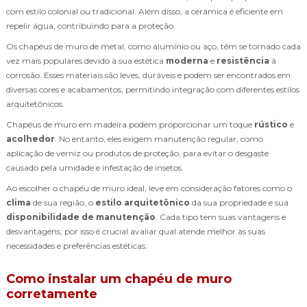
com estilo colonial ou tradicional. Além disso, a cerâmica é eficiente em
repelir água, contribuindo para a proteção.
Os chapéus de muro de metal, como alumínio ou aço, têm se tornado cada
vez mais populares devido à sua estética
moderna
e
resistência
à
corrosão. Esses materiais são leves, duráveis e podem ser encontrados em
diversas cores e acabamentos, permitindo integração com diferentes estilos
arquitetônicos.
Chapéus de muro em madeira podem proporcionar um toque
rústico
e
acolhedor
. No entanto, eles exigem manutenção regular, como
aplicação de verniz ou produtos de proteção, para evitar o desgaste
causado pela umidade e infestação de insetos.
Ao escolher o chapéu de muro ideal, leve em consideração fatores como o
clima
de sua região, o
estilo arquitetônico
da sua propriedade e sua
disponibilidade de manutenção
. Cada tipo tem suas vantagens e
desvantagens, por isso é crucial avaliar qual atende melhor às suas
necessidades e preferências estéticas.
Como instalar um chapéu de muro
corretamente