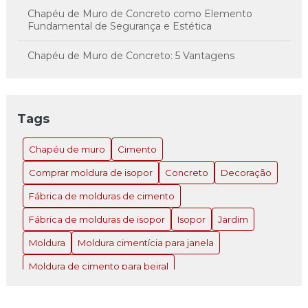
Chapéu de Muro de Concreto como Elemento
Fundamental de Segurança e Estética
Chapéu de Muro de Concreto: 5 Vantagens
Imperdíveis
Chapéu de Muro de Concreto: A Solução Inovadora
para Estilo e Proteção
Tags
Chapéu de Muro de Concreto: Como Escolher e
Chapéu de muro
Cimento
Instalar o Ideal para Sua Propriedade
Comprar moldura de isopor
Concreto
Decoração
Chapéu de Muro de Concreto: Como Escolher e
Instalar o Ideal para Sua Propriedade
Fábrica de molduras de cimento
Fábrica de molduras de isopor
Isopor
Jardim
Chapéu de Muro de Concreto: Como Escolher e
Instalar o Ideal para Sua Propriedade
Moldura
Moldura cimentícia para janela
Chapéu de Muro de Concreto: Como Escolher e
Moldura de cimento para beiral
Instalar o Ideal para Sua Propriedade atual
Moldura de cimento para fachada
Chapéu de Muro de Concreto: Estética e Segurança