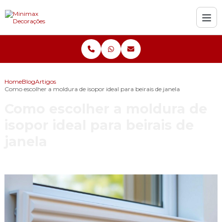
Home
Blog
Artigos
Como escolher a moldura de isopor ideal para beirais de janela
Como escolher a moldura de
isopor ideal para beirais de
janela