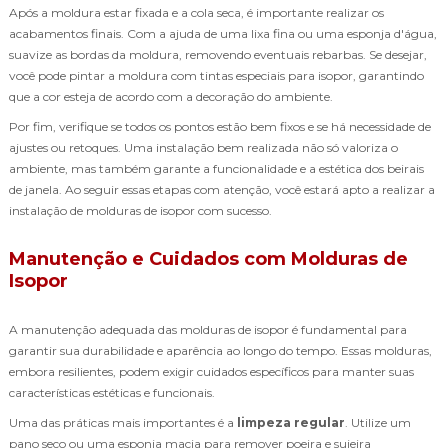
Após a moldura estar fixada e a cola seca, é importante realizar os
acabamentos finais. Com a ajuda de uma lixa fina ou uma esponja d'água,
suavize as bordas da moldura, removendo eventuais rebarbas. Se desejar,
você pode pintar a moldura com tintas especiais para isopor, garantindo
que a cor esteja de acordo com a decoração do ambiente.
Por fim, verifique se todos os pontos estão bem fixos e se há necessidade de
ajustes ou retoques. Uma instalação bem realizada não só valoriza o
ambiente, mas também garante a funcionalidade e a estética dos beirais
de janela. Ao seguir essas etapas com atenção, você estará apto a realizar a
instalação de molduras de isopor com sucesso.
Manutenção e Cuidados com Molduras de
Isopor
A manutenção adequada das molduras de isopor é fundamental para
garantir sua durabilidade e aparência ao longo do tempo. Essas molduras,
embora resilientes, podem exigir cuidados específicos para manter suas
características estéticas e funcionais.
Uma das práticas mais importantes é a
limpeza regular
. Utilize um
pano seco ou uma esponja macia para remover poeira e sujeira