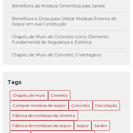
Benefícios da Moldura Cimentícia para Janela
Benefícios e Dicas para Utilizar Moldura Externa de
Isopor em sua Construção
Chapéu de Muro de Concreto como Elemento
Fundamental de Segurança e Estética
Chapéu de Muro de Concreto: 5 Vantagens
Imperdíveis
Chapéu de Muro de Concreto: A Solução Inovadora
para Estilo e Proteção
Tags
Chapéu de Muro de Concreto: Como Escolher e
Chapéu de muro
Cimento
Instalar o Ideal para Sua Propriedade
Comprar moldura de isopor
Concreto
Decoração
Chapéu de Muro de Concreto: Como Escolher e
Instalar o Ideal para Sua Propriedade
Fábrica de molduras de cimento
Fábrica de molduras de isopor
Isopor
Jardim
Chapéu de Muro de Concreto: Como Escolher e
Instalar o Ideal para Sua Propriedade