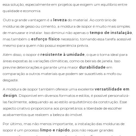
essa solução, especialmente em projetos que exigem um equilíbrio entre
qualidade e economia.
Outra grande vantagem é a
leveza
do material. Ao contrário de
molduras de gesso ou cimento, a moldura de isopor é muito mais simples
de manusear e instalar. Isso diminui não apenas o
tempo de instalação
,
mas também o
esforço físico
necessário, tornando essa tarefa acessível
mesmo para quem não possui experiência prévia.
Além disso, o isopor é
resistente à umidade
, o que o torna ideal para
áreas expostas às variações climáticas, como os beirais de janela. Isso
previne deteriorações e garante uma maior
durabilidade
em
comparação a outros materiais que podem ser suscetíveis a mofo ou
desgaste.
A moldura de isopor também oferece uma excelente
versatilidade em
design
. Disponível em diversos formatos e estilos, é possível personalizá-
las facilmente, adequando-as ao estilo arquitetônico da construção. Esse
aspecto criativo proporciona aos proprietários a liberdade de escolher
acabamentos que realcem a beleza do imóvel.
Por último, mas não menos importante, a instalação das molduras de
isopor é um processo
limpo e rápido
, pois não requer grandes