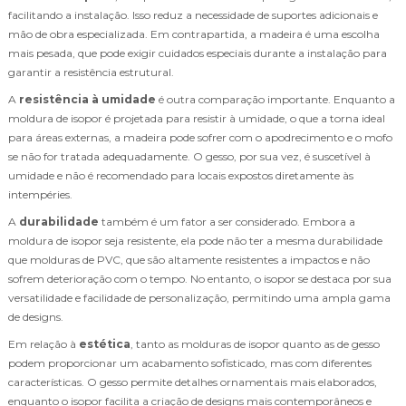
facilitando a instalação. Isso reduz a necessidade de suportes adicionais e
mão de obra especializada. Em contrapartida, a madeira é uma escolha
mais pesada, que pode exigir cuidados especiais durante a instalação para
garantir a resistência estrutural.
A
resistência à umidade
é outra comparação importante. Enquanto a
moldura de isopor é projetada para resistir à umidade, o que a torna ideal
para áreas externas, a madeira pode sofrer com o apodrecimento e o mofo
se não for tratada adequadamente. O gesso, por sua vez, é suscetível à
umidade e não é recomendado para locais expostos diretamente às
intempéries.
A
durabilidade
também é um fator a ser considerado. Embora a
moldura de isopor seja resistente, ela pode não ter a mesma durabilidade
que molduras de PVC, que são altamente resistentes a impactos e não
sofrem deterioração com o tempo. No entanto, o isopor se destaca por sua
versatilidade e facilidade de personalização, permitindo uma ampla gama
de designs.
Em relação à
estética
, tanto as molduras de isopor quanto as de gesso
podem proporcionar um acabamento sofisticado, mas com diferentes
características. O gesso permite detalhes ornamentais mais elaborados,
enquanto o isopor facilita a criação de designs mais contemporâneos e