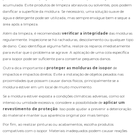
acumulada. Evite produtos de limpeza abrasivos ou solventes, pois podem
danificar a superfície da moldura. Se necessário, uma solução suave de
água e detergente pode ser utilizada, mas sempre enxágue bem e seque a
área após a limpeza.
Além da limpeza, é recomendado
verificar a integridade
das molduras
regularmente. Inspecione se há rachaduras, descolamento ou qualquer tipo
de dano. Caso identifique alguma falha, realize os reparos imediatamente
para evitar que o problema se agrave. A aplicação de uma cola específica
para isopor pode ser suficiente para consertar pequenos danos.
Outra dica importante é
proteger as molduras de isopor
de
impactos e impactos diretos. Evite a instalação de objetos pesados nas
proximidades que possam causar danos físicos, principalmente se a
moldura estiver em um local de muito movimento.
Se a moldura estiver exposta a condições climáticas adversas, como sol
intenso ou umidade excessiva, considere a possibilidade de
aplicar um
revestimento de proteção
. Isso pode ajudar a prevenir a deterioração
do material e manter sua aparência original por mais tempo.
Por fim, ao realizar pinturas ou acabamentos, escolha produtos
compatíveis com o isopor. Materiais inadequados podem causar reações