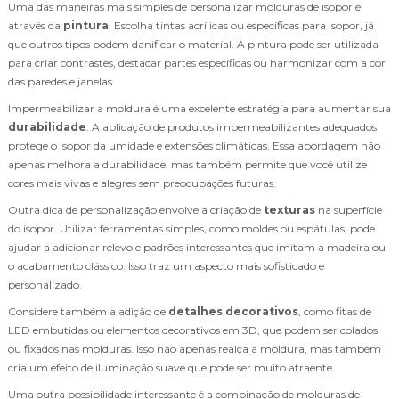
Uma das maneiras mais simples de personalizar molduras de isopor é
através da
pintura
. Escolha tintas acrílicas ou específicas para isopor, já
que outros tipos podem danificar o material. A pintura pode ser utilizada
para criar contrastes, destacar partes específicas ou harmonizar com a cor
das paredes e janelas.
Impermeabilizar a moldura é uma excelente estratégia para aumentar sua
durabilidade
. A aplicação de produtos impermeabilizantes adequados
protege o isopor da umidade e extensões climáticas. Essa abordagem não
apenas melhora a durabilidade, mas também permite que você utilize
cores mais vivas e alegres sem preocupações futuras.
Outra dica de personalização envolve a criação de
texturas
na superfície
do isopor. Utilizar ferramentas simples, como moldes ou espátulas, pode
ajudar a adicionar relevo e padrões interessantes que imitam a madeira ou
o acabamento clássico. Isso traz um aspecto mais sofisticado e
personalizado.
Considere também a adição de
detalhes decorativos
, como fitas de
LED embutidas ou elementos decorativos em 3D, que podem ser colados
ou fixados nas molduras. Isso não apenas realça a moldura, mas também
cria um efeito de iluminação suave que pode ser muito atraente.
Uma outra possibilidade interessante é a combinação de molduras de