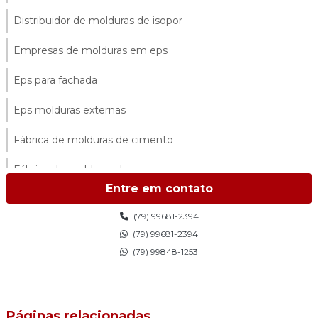
Distribuidor de molduras de isopor
Empresas de molduras em eps
Eps para fachada
Eps molduras externas
Fábrica de molduras de cimento
Fábrica de molduras de eps
Entre em contato
Fábrica de molduras externas
(79) 99681-2394
Fábrica de molduras de isopor
(79) 99681-2394
(79) 99848-1253
Fábrica de molduras de isopor sp
Fabricantes de molduras de isopor
Páginas relacionadas