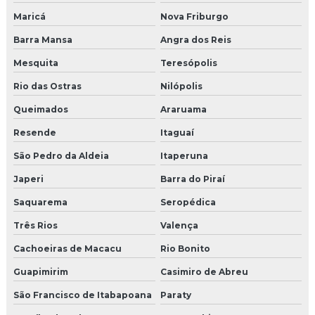
Maricá
Nova Friburgo
Moldura eps fachada preço
Barra Mansa
Angra dos Reis
Moldura de eps para janela
Mesquita
Teresópolis
Moldura eps preço
Rio das Ostras
Nilópolis
Moldura externa para beiral
Queimados
Araruama
Resende
Itaguaí
Moldura externa em eps
São Pedro da Aldeia
Itaperuna
Moldura externa de isopor
Japeri
Barra do Piraí
Moldura externa de isopor para janela
Saquarema
Seropédica
Três Rios
Valença
Moldura externa isopor revestido
Cachoeiras de Macacu
Rio Bonito
Moldura de isopor com acabamento
Guapimirim
Casimiro de Abreu
Moldura de isopor para área externa
São Francisco de Itabapoana
Paraty