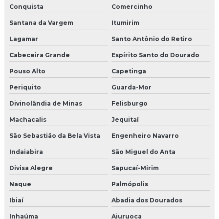
Conquista
Comercinho
Santana da Vargem
Itumirim
Lagamar
Santo Antônio do Retiro
Cabeceira Grande
Espírito Santo do Dourado
Pouso Alto
Capetinga
Periquito
Guarda-Mor
Divinolândia de Minas
Felisburgo
Machacalis
Jequitaí
São Sebastião da Bela Vista
Engenheiro Navarro
Indaiabira
São Miguel do Anta
Divisa Alegre
Sapucaí-Mirim
Naque
Palmópolis
Ibiaí
Abadia dos Dourados
Inhaúma
Aiuruoca