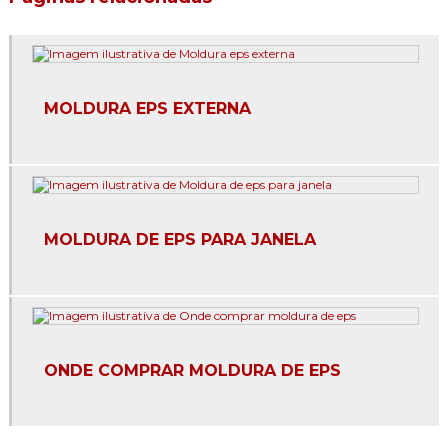
Fachada com eps
Fachada em eps
Fachada de isopor
MOLDURA EPS EXTERNA
Moldura para beiral
Moldura para beiral de telhado
Moldura cimentícia para janela
MOLDURA DE EPS PARA JANELA
Moldura cimentícias para fachada
Moldura de cimento para área externa
Moldura de cimento para beiral
ONDE COMPRAR MOLDURA DE EPS
Moldura de cimento para comprar
Moldura de cimento para fachada