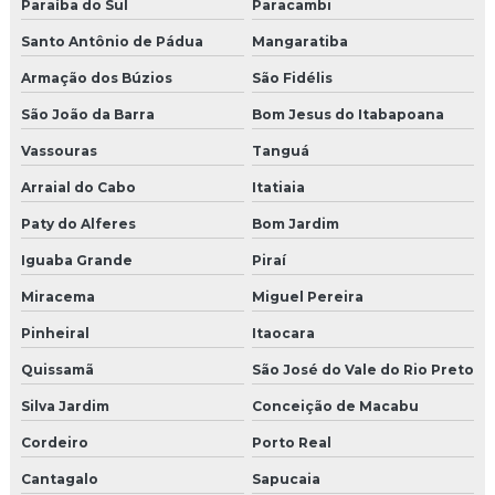
Moldura isopor para beiral
Paraíba do Sul
Paracambi
Santo Antônio de Pádua
Mangaratiba
Moldura isopor beiral janela
Armação dos Búzios
São Fidélis
Moldura de isopor com cimento
São João da Barra
Bom Jesus do Itabapoana
Moldura de isopor com cimento externa
Vassouras
Tanguá
Moldura de isopor externo
Arraial do Cabo
Itatiaia
Paty do Alferes
Bom Jardim
Moldura de isopor para fachada preço
Iguaba Grande
Piraí
Moldura de isopor janela
Miracema
Miguel Pereira
Moldura de isopor para muro
Pinheiral
Itaocara
Quissamã
São José do Vale do Rio Preto
Moldura de isopor onde comprar
Silva Jardim
Conceição de Macabu
Moldura isopor porta
Cordeiro
Porto Real
Moldura de isopor para portas e janelas
Cantagalo
Sapucaia