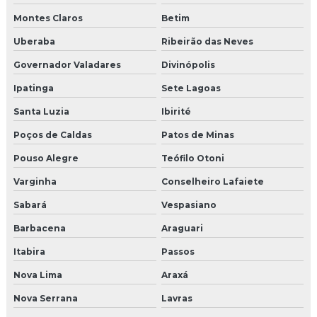
Montes Claros
Betim
Moldura pré moldada eps revestida de cimento
Uberaba
Ribeirão das Neves
Molduras para área externa
Governador Valadares
Divinópolis
Molduras cimentícias externas
Ipatinga
Sete Lagoas
Molduras de cimento para colunas
Santa Luzia
Ibirité
Poços de Caldas
Patos de Minas
Molduras de cimento para janelas externas
Pouso Alegre
Teófilo Otoni
Molduras de cimento para janelas e portas
Varginha
Conselheiro Lafaiete
Molduras para colunas
Sabará
Vespasiano
Molduras para colunas externa isopor e cimento
Barbacena
Araguari
Itabira
Passos
Molduras decorativas externas
Nova Lima
Araxá
Molduras em eps
Nova Serrana
Lavras