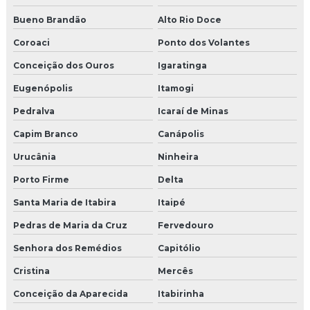
Bueno Brandão
Alto Rio Doce
Coroaci
Ponto dos Volantes
Conceição dos Ouros
Igaratinga
Eugenópolis
Itamogi
Pedralva
Icaraí de Minas
Capim Branco
Canápolis
Urucânia
Ninheira
Porto Firme
Delta
Santa Maria de Itabira
Itaipé
Pedras de Maria da Cruz
Fervedouro
Senhora dos Remédios
Capitólio
Cristina
Mercês
Conceição da Aparecida
Itabirinha