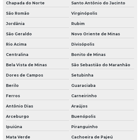
Chapada do Norte
Santo Antônio do Jacinto
São Romão
Virginópolis
Jordânia
Rubim
São Geraldo
Novo Oriente de Minas
Rio Acima
Divisópolis
Centralina
Bonito de Minas
Bela Vista de Minas
São Sebastião do Maranhão
Dores de Campos
Setubinha
Berilo
Guaraciaba
Ferros
Carneirinho
Antônio Dias
Araújos
Arceburgo
Buenópolis
Ipuiúna
Piranguinho
Mata Verde
Cachoeira de Pajeú