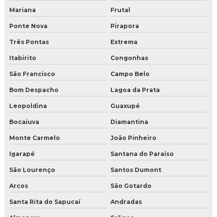
Molduras para fachadas externas
Mariana
Frutal
Ponte Nova
Pirapora
Molduras para fachadas de muros
Três Pontas
Extrema
Molduras de isopor externa
Itabirito
Congonhas
Molduras isopor fabrica
São Francisco
Campo Belo
Molduras de isopor para fachada
Bom Despacho
Lagoa da Prata
Leopoldina
Guaxupé
Molduras isopor fachadas externas
Bocaiuva
Diamantina
Molduras de isopor para janelas externas
Monte Carmelo
João Pinheiro
Molduras para janelas externas
Igarapé
Santana do Paraíso
Molduras para janelas e portas externas
São Lourenço
Santos Dumont
Arcos
São Gotardo
Molduras para muros exteriores
Santa Rita do Sapucaí
Andradas
Molduras para portas e janelas externas