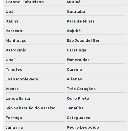
Molduras eps externas preço
Coronel Fabriciano
Muriaé
Ubá
Ituiutaba
Molduras em eps para fachadas
Itaúna
Pará de Minas
Molduras externa de isopor revestida de cimento
Paracatu
Itajubá
Molduras externas de cimento
Manhuaçu
São João del Rei
Molduras externas para fachadas
Patrocínio
Caratinga
Unaí
Esmeraldas
Molduras externas de isopor preço
Timóteo
Curvelo
Molduras externas para janelas
João Monlevade
Alfenas
Molduras externas para residências
Viçosa
Três Corações
Molduras para fachadas
Lagoa Santa
Ouro Preto
São Sebastião do Paraíso
Janaúba
Molduras para fachadas de cimento
Formiga
Cataguases
Molduras para fachadas em eps
Januária
Pedro Leopoldo