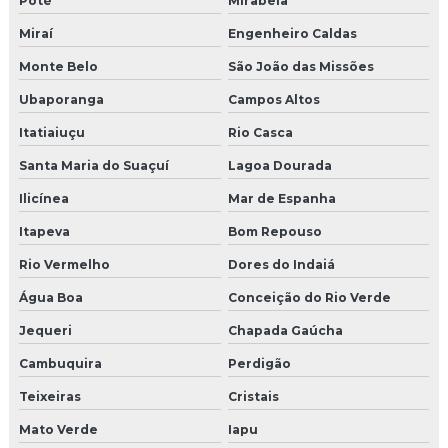
Poté
Mirabela
Miraí
Engenheiro Caldas
Monte Belo
São João das Missões
Ubaporanga
Campos Altos
Itatiaiuçu
Rio Casca
Santa Maria do Suaçuí
Lagoa Dourada
Ilicínea
Mar de Espanha
Itapeva
Bom Repouso
Rio Vermelho
Dores do Indaiá
Água Boa
Conceição do Rio Verde
Jequeri
Chapada Gaúcha
Cambuquira
Perdigão
Teixeiras
Cristais
Mato Verde
Iapu