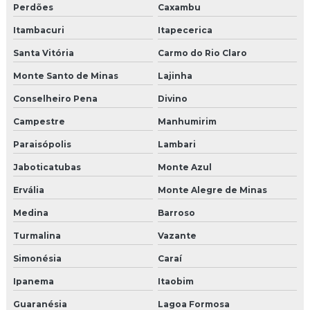
Perdões
Caxambu
Itambacuri
Itapecerica
Santa Vitória
Carmo do Rio Claro
Monte Santo de Minas
Lajinha
Conselheiro Pena
Divino
Campestre
Manhumirim
Paraisópolis
Lambari
Jaboticatubas
Monte Azul
Ervália
Monte Alegre de Minas
Medina
Barroso
Turmalina
Vazante
Simonésia
Caraí
Ipanema
Itaobim
Guaranésia
Lagoa Formosa