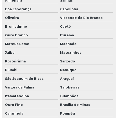
Almenara
Salinas
Onde comprar moldura de eps
Boa Esperança
Capelinha
Oliveira
Visconde do Rio Branco
Onde comprar moldura de isopor
Brumadinho
Caeté
Ouro Branco
Iturama
Mateus Leme
Machado
Jaíba
Matozinhos
Porteirinha
Sarzedo
Piumhi
Nanuque
São Joaquim de Bicas
Araçuaí
Várzea da Palma
Taiobeiras
Itamarandiba
Guanhães
Ouro Fino
Brasília de Minas
Carangola
Pompéu