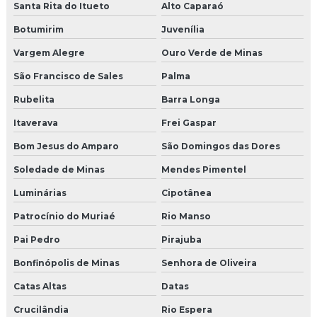
Santa Rita do Itueto
Alto Caparaó
Botumirim
Juvenília
Vargem Alegre
Ouro Verde de Minas
São Francisco de Sales
Palma
Rubelita
Barra Longa
Itaverava
Frei Gaspar
Bom Jesus do Amparo
São Domingos das Dores
Soledade de Minas
Mendes Pimentel
Luminárias
Cipotânea
Patrocínio do Muriaé
Rio Manso
Pai Pedro
Pirajuba
Bonfinópolis de Minas
Senhora de Oliveira
Catas Altas
Datas
Crucilândia
Rio Espera