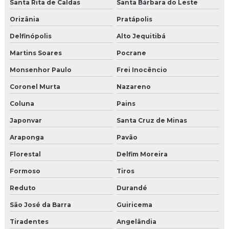
Santa Rita de Caldas
Santa Bárbara do Leste
Orizânia
Pratápolis
Delfinópolis
Alto Jequitibá
Martins Soares
Pocrane
Monsenhor Paulo
Frei Inocêncio
Coronel Murta
Nazareno
Coluna
Pains
Japonvar
Santa Cruz de Minas
Araponga
Pavão
Florestal
Delfim Moreira
Formoso
Tiros
Reduto
Durandé
São José da Barra
Guiricema
Tiradentes
Angelândia