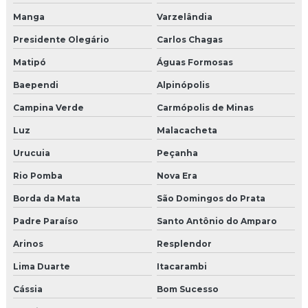
Manga
Varzelândia
Presidente Olegário
Carlos Chagas
Matipó
Águas Formosas
Baependi
Alpinópolis
Campina Verde
Carmópolis de Minas
Luz
Malacacheta
Urucuia
Peçanha
Rio Pomba
Nova Era
Borda da Mata
São Domingos do Prata
Padre Paraíso
Santo Antônio do Amparo
Arinos
Resplendor
Lima Duarte
Itacarambi
Cássia
Bom Sucesso