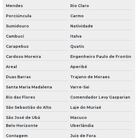
Moldura de isopor preço
Mendes
Rio Claro
Porciúncula
Carmo
Moldura de isopor revestida com cimento
Sumidouro
Natividade
Moldura em isopor com revestimento em argamassa
Cambuci
Italva
Moldura de isopor a venda
Carapebus
Quatis
Moldura para muro
Cardoso Moreira
Engenheiro Paulo de Frontin
Areal
Aperibé
Moldura para parede externa
Duas Barras
Trajano de Moraes
Moldura pingadeira
Santa Maria Madalena
Varre-Sai
Moldura pingadeira externa
Rio das Flores
Comendador Levy Gasparian
São Sebastião do Alto
Laje do Muriaé
Moldura pingadeira muro
São José de Ubá
Macuco
Moldura placa cimentícia
Belo Horizonte
Uberlândia
Moldura portas e janelas isopor preço
Contagem
Juiz de Fora