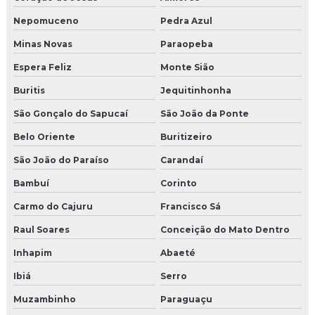
Nepomuceno
Pedra Azul
Minas Novas
Paraopeba
Espera Feliz
Monte Sião
Buritis
Jequitinhonha
São Gonçalo do Sapucaí
São João da Ponte
Belo Oriente
Buritizeiro
São João do Paraíso
Carandaí
Bambuí
Corinto
Carmo do Cajuru
Francisco Sá
Raul Soares
Conceição do Mato Dentro
Inhapim
Abaeté
Ibiá
Serro
Muzambinho
Paraguaçu