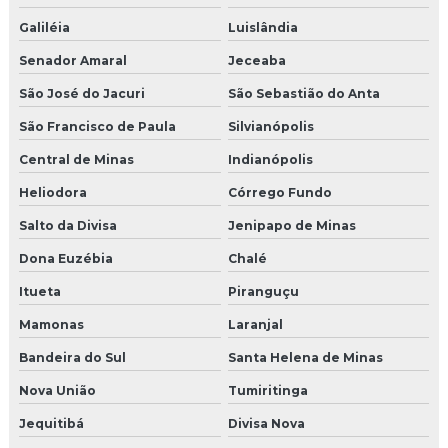
Galiléia
Luislândia
Senador Amaral
Jeceaba
São José do Jacuri
São Sebastião do Anta
São Francisco de Paula
Silvianópolis
Central de Minas
Indianópolis
Heliodora
Córrego Fundo
Salto da Divisa
Jenipapo de Minas
Dona Euzébia
Chalé
Itueta
Piranguçu
Mamonas
Laranjal
Bandeira do Sul
Santa Helena de Minas
Nova União
Tumiritinga
Jequitibá
Divisa Nova