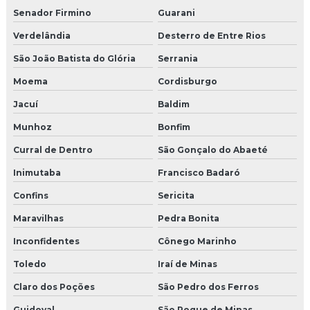
Senador Firmino
Guarani
Verdelândia
Desterro de Entre Rios
São João Batista do Glória
Serrania
Moema
Cordisburgo
Jacuí
Baldim
Munhoz
Bonfim
Curral de Dentro
São Gonçalo do Abaeté
Inimutaba
Francisco Badaró
Confins
Sericita
Maravilhas
Pedra Bonita
Inconfidentes
Cônego Marinho
Toledo
Iraí de Minas
Claro dos Poções
São Pedro dos Ferros
Guidoval
São Roque de Minas