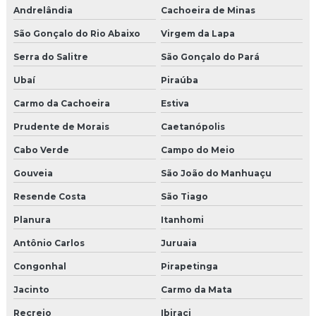
Andrelândia
Cachoeira de Minas
São Gonçalo do Rio Abaixo
Virgem da Lapa
Serra do Salitre
São Gonçalo do Pará
Ubaí
Piraúba
Carmo da Cachoeira
Estiva
Prudente de Morais
Caetanópolis
Cabo Verde
Campo do Meio
Gouveia
São João do Manhuaçu
Resende Costa
São Tiago
Planura
Itanhomi
Antônio Carlos
Juruaia
Congonhal
Pirapetinga
Jacinto
Carmo da Mata
Recreio
Ibiraci