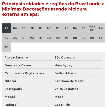
Principais cidades e regiões do Brasil onde a
Moldura de cimento janela
Minimax Decorações atende Moldura
Moldura de cimento para muro
externa em eps:
Moldura de cimento para muro preco
GO e
RS
PA
SC
SP
RJ
MG
ES
PE
BA
CE
AM
DF
Moldura de cimento para portas e janelas
AC
AL
AP
MA
MT
MS
PB
PI
RN
RO
RR
SE
Moldura de cimento valor
TO
Moldura para coluna de concreto
Rio de Janeiro
São Gonçalo
Moldura de concreto para fachada
Duque de Caxias
Nova Iguaçu
Campos dos Goytacazes
Belford Roxo
Moldura de concreto para janelas preço
Niterói
São João de Meriti
Moldura de concreto para muro
Petrópolis
Volta Redonda
Moldura decorativa de concreto
Macaé
Magé
Moldura eps externa
Itaboraí
Cabo Frio