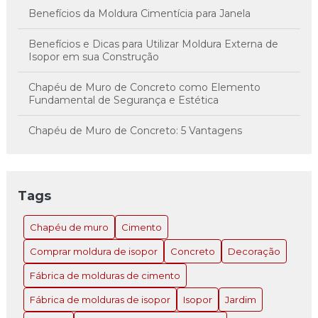
Benefícios da Moldura Cimentícia para Janela
Benefícios e Dicas para Utilizar Moldura Externa de
Isopor em sua Construção
Chapéu de Muro de Concreto como Elemento
Fundamental de Segurança e Estética
Chapéu de Muro de Concreto: 5 Vantagens
Imperdíveis
Chapéu de Muro de Concreto: A Solução Inovadora
para Estilo e Proteção
Tags
Chapéu de Muro de Concreto: Como Escolher e
Chapéu de muro
Cimento
Instalar o Ideal para Sua Propriedade
Comprar moldura de isopor
Concreto
Decoração
Chapéu de Muro de Concreto: Como Escolher e
Instalar o Ideal para Sua Propriedade
Fábrica de molduras de cimento
Fábrica de molduras de isopor
Isopor
Jardim
Chapéu de Muro de Concreto: Como Escolher e
Instalar o Ideal para Sua Propriedade