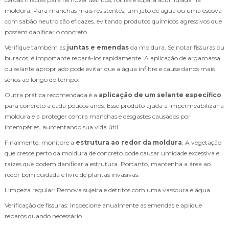
moldura. Para manchas mais resistentes, um jato de água ou uma escova
com sabão neutro são eficazes, evitando produtos químicos agressivos que
possam danificar o concreto.
Verifique também as
juntas e emendas
da moldura. Se notar fissuras ou
buracos, é importante repará-los rapidamente. A aplicação de argamassa
ou selante apropriado pode evitar que a água infiltre e cause danos mais
sérios ao longo do tempo.
Outra prática recomendada é a
aplicação de um selante específico
para concreto a cada poucos anos. Esse produto ajuda a impermeabilizar a
moldura e a proteger contra manchas e desgastes causados por
intempéries, aumentando sua vida útil.
Finalmente, monitore a
estrutura ao redor da moldura
. A vegetação
que cresce perto da moldura de concreto pode causar umidade excessiva e
raízes que podem danificar a estrutura. Portanto, mantenha a área ao
redor bem cuidada e livre de plantas invasivas.
Limpeza regular: Remova sujeira e detritos com uma vassoura e água.
Verificação de fissuras: Inspecione anualmente as emendas e aplique
reparos quando necessário.