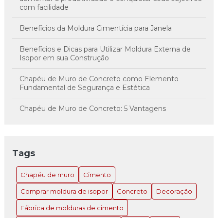
com facilidade
Benefícios da Moldura Cimentícia para Janela
Benefícios e Dicas para Utilizar Moldura Externa de
Isopor em sua Construção
Chapéu de Muro de Concreto como Elemento
Fundamental de Segurança e Estética
Chapéu de Muro de Concreto: 5 Vantagens
Imperdíveis
Chapéu de Muro de Concreto: A Solução Inovadora
para Estilo e Proteção
Tags
Chapéu de Muro de Concreto: Como Escolher e
Chapéu de muro
Cimento
Instalar o Ideal para Sua Propriedade
Comprar moldura de isopor
Concreto
Decoração
Chapéu de Muro de Concreto: Como Escolher e
Instalar o Ideal para Sua Propriedade
Fábrica de molduras de cimento