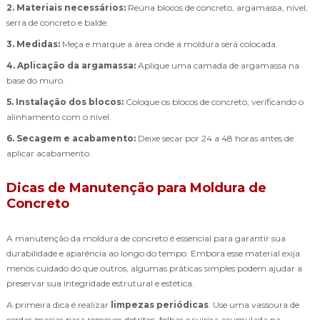
2. Materiais necessários:
Reúna blocos de concreto, argamassa, nível,
serra de concreto e balde.
3. Medidas:
Meça e marque a área onde a moldura será colocada.
4. Aplicação da argamassa:
Aplique uma camada de argamassa na
base do muro.
5. Instalação dos blocos:
Coloque os blocos de concreto, verificando o
alinhamento com o nível.
6. Secagem e acabamento:
Deixe secar por 24 a 48 horas antes de
aplicar acabamento.
Dicas de Manutenção para Moldura de
Concreto
A manutenção da moldura de concreto é essencial para garantir sua
durabilidade e aparência ao longo do tempo. Embora esse material exija
menos cuidado do que outros, algumas práticas simples podem ajudar a
preservar sua integridade estrutural e estética.
A primeira dica é realizar
limpezas periódicas
. Use uma vassoura de
cerdas macias para remover detritos, folhas e sujeira acumulada na